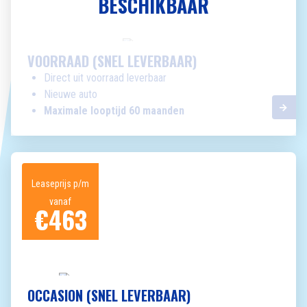
BESCHIKBAAR
VOORRAAD (SNEL LEVERBAAR)
Direct uit voorraad leverbaar
Nieuwe auto
Maximale looptijd 60 maanden
Leaseprijs p/m
vanaf
€
463
OCCASION (SNEL LEVERBAAR)