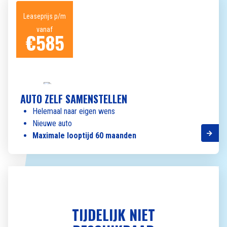
Leaseprijs p/m
vanaf
€
585
AUTO ZELF SAMENSTELLEN
Helemaal naar eigen wens
Nieuwe auto
Maximale looptijd 60 maanden
TIJDELIJK NIET