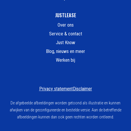
JUSTLEASE
Over ons
Service & contact
Just Know
Blog, nieuws en meer
Werken bij
Privacy statement
Disclaimer
De afgebeelde afbeeldingen worden getoond als illustratie en kunnen
afwijken van de geconfigureerde en bestelde versie. Aan de betreffende
afbeeldingen kunnen dan ook geen rechten worden ontleend.