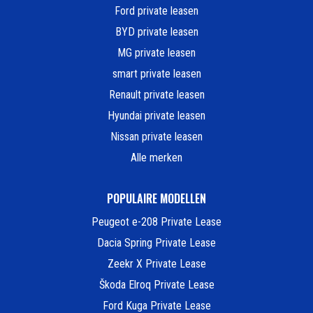
Ford private leasen
BYD private leasen
MG private leasen
smart private leasen
Renault private leasen
Hyundai private leasen
Nissan private leasen
Alle merken
POPULAIRE MODELLEN
Peugeot e-208 Private Lease
Dacia Spring Private Lease
Zeekr X Private Lease
Škoda Elroq Private Lease
Ford Kuga Private Lease