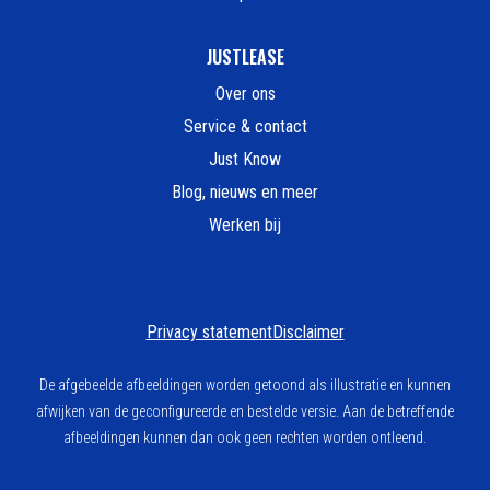
JUSTLEASE
Over ons
Service & contact
Just Know
Blog, nieuws en meer
Werken bij
Privacy statement
Disclaimer
De afgebeelde afbeeldingen worden getoond als illustratie en kunnen
afwijken van de geconfigureerde en bestelde versie. Aan de betreffende
afbeeldingen kunnen dan ook geen rechten worden ontleend.