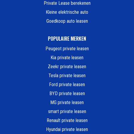
Private Lease berekenen
Kleine elektrische auto
Goedkoop auto leasen
POPULAIRE MERKEN
Peugeot private leasen
Kia private leasen
Zeekr private leasen
Tesla private leasen
Ford private leasen
BYD private leasen
MG private leasen
smart private leasen
Renault private leasen
Hyundai private leasen