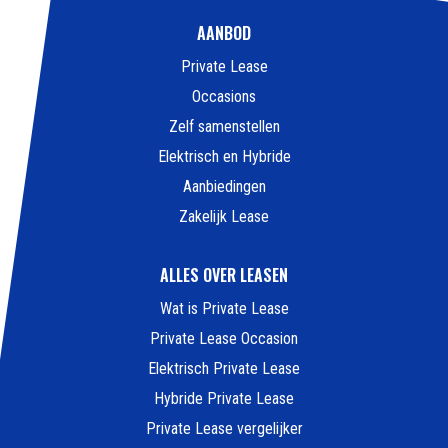
AANBOD
Private Lease
Occasions
Zelf samenstellen
Elektrisch en Hybride
Aanbiedingen
Zakelijk Lease
ALLES OVER LEASEN
Wat is Private Lease
Private Lease Occasion
Elektrisch Private Lease
Hybride Private Lease
Private Lease vergelijker