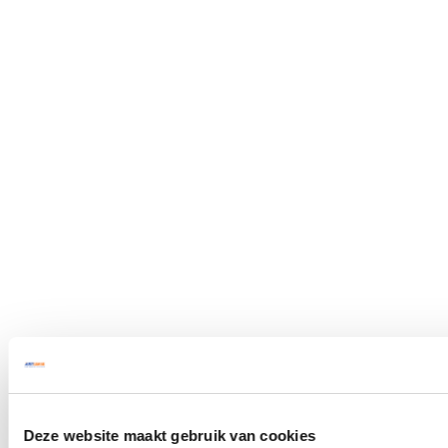
Deze website maakt gebruik van cookies