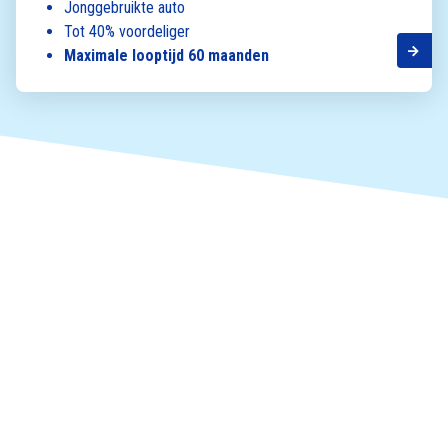
Jonggebruikte auto
Tot 40% voordeliger
Maximale looptijd 60 maanden