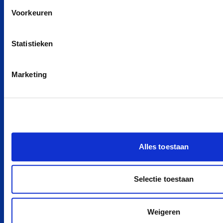
Dacia Spring Private Lease
Voorkeuren
Zeekr X Private Lease
Škoda Elroq Private Lease
Statistieken
Ford Kuga Private Lease
Fiat 500e Private Lease
Marketing
Hyundai Inster Private Lease
Hyundai KONA Private Lease
Renault 5 Private Lease
MG MG4 Electric Private Lease
Tesla Model 3 Private Lease
Alles toestaan
Alle modellen
Selectie toestaan
INFORMATIE
Algemene voorwaarden
Weigeren
Aanvullende voorwaarden