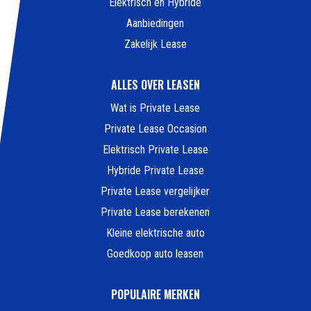
Elektrisch en Hybride
Aanbiedingen
Zakelijk Lease
ALLES OVER LEASEN
Wat is Private Lease
Private Lease Occasion
Elektrisch Private Lease
Hybride Private Lease
Private Lease vergelijker
Private Lease berekenen
Kleine elektrische auto
Goedkoop auto leasen
POPULAIRE MERKEN