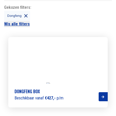
Gekozen filters:
Dongfeng
Wis alle filters
DONGFENG BOX
Beschikbaar vanaf
€427,-
p/m