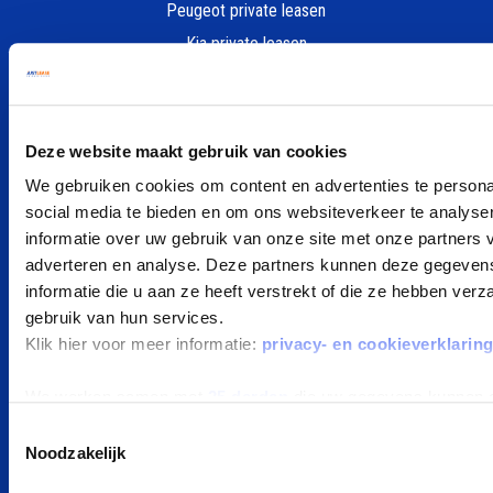
Peugeot private leasen
Kia private leasen
Zeekr private leasen
Tesla private leasen
Ford private leasen
Deze website maakt gebruik van cookies
BYD private leasen
We gebruiken cookies om content en advertenties te persona
MG private leasen
social media te bieden en om ons websiteverkeer te analyse
informatie over uw gebruik van onze site met onze partners 
smart private leasen
adverteren en analyse. Deze partners kunnen deze gegeve
Renault private leasen
informatie die u aan ze heeft verstrekt of die ze hebben ver
Hyundai private leasen
gebruik van hun services.
Nissan private leasen
Klik hier voor meer informatie:
privacy- en cookieverklarin
Alle merken
We werken samen met
25 derden
die uw gegevens kunnen 
Toestemmingsselectie
POPULAIRE MODELLEN
Noodzakelijk
Peugeot e-208 Private Lease