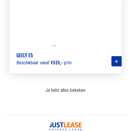
GEELY E5
Beschikbaar vanaf
€525,-
p/m
Je hebt alles bekeken