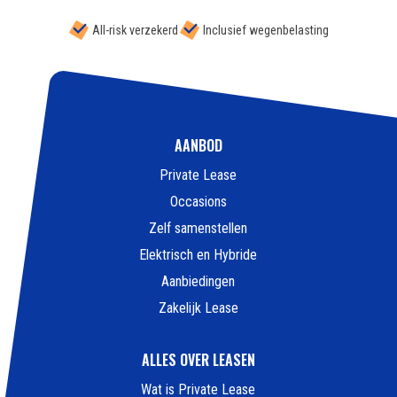
All-risk verzekerd
Inclusief wegenbelasting
AANBOD
Private Lease
Occasions
Zelf samenstellen
Elektrisch en Hybride
Aanbiedingen
Zakelijk Lease
ALLES OVER LEASEN
Wat is Private Lease