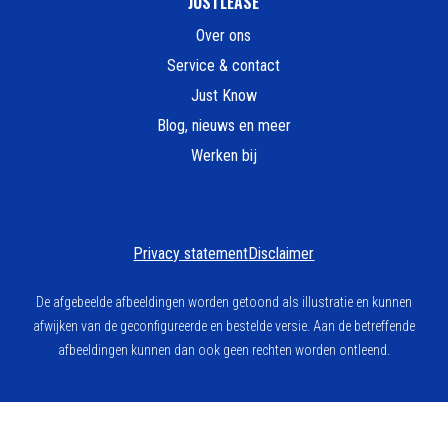
JUSTLEASE
Over ons
Service & contact
Just Know
Blog, nieuws en meer
Werken bij
Privacy statement
Disclaimer
De afgebeelde afbeeldingen worden getoond als illustratie en kunnen
afwijken van de geconfigureerde en bestelde versie. Aan de betreffende
afbeeldingen kunnen dan ook geen rechten worden ontleend.