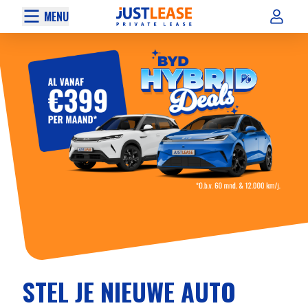
MENU
STEL JE NIEUWE AUTO