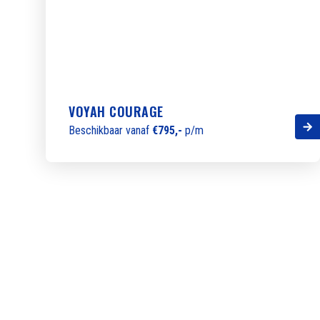
VOYAH COURAGE
Beschikbaar vanaf
€795,-
p/m