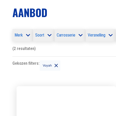
AANBOD
Merk
Soort
Carrosserie
Versnelling
(2 resultaten)
Gekozen filters:
Voyah