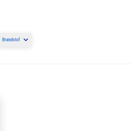
Brandstof