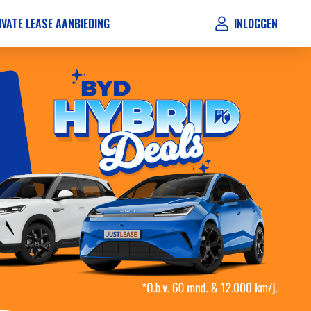
IVATE LEASE AANBIEDING
INLOGGEN