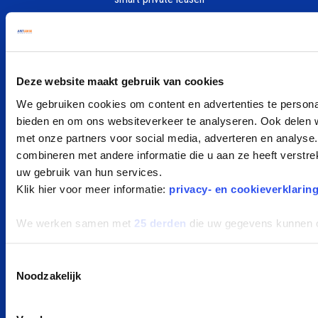
Renault private leasen
Hyundai private leasen
Nissan private leasen
Deze website maakt gebruik van cookies
Alle merken
We gebruiken cookies om content en advertenties te personal
bieden en om ons websiteverkeer te analyseren. Ook delen w
POPULAIRE MODELLEN
met onze partners voor social media, adverteren en analys
Peugeot e-208 Private Lease
combineren met andere informatie die u aan ze heeft verstre
Dacia Spring Private Lease
uw gebruik van hun services.
Klik hier voor meer informatie:
privacy- en cookieverklarin
Zeekr X Private Lease
Škoda Elroq Private Lease
We werken samen met
25 derden
die uw gegevens kunnen 
Ford Kuga Private Lease
Fiat 500e Private Lease
Toestemmingsselectie
Noodzakelijk
Hyundai Inster Private Lease
Hyundai KONA Private Lease