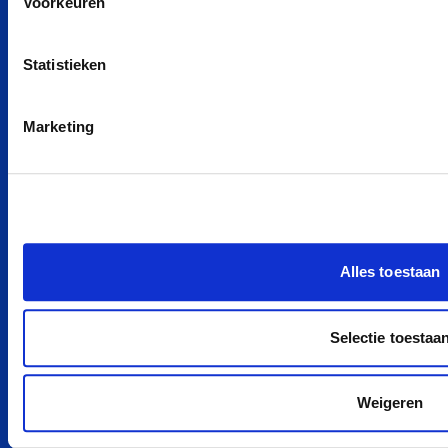
Renault 5 Private Lease
Voorkeuren
MG MG4 Electric Private Lease
Tesla Model 3 Private Lease
Statistieken
Alle modellen
Marketing
INFORMATIE
Algemene voorwaarden
Aanvullende voorwaarden
Verzekeringsvoorwaarden
Alles toestaan
Algemene voorwaarden auto abonnement
Inleverhandleiding
Klachtenprocedure
Selectie toestaa
JUSTLEASE
Weigeren
Over ons