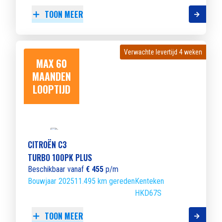
TOON MEER
Verwachte levertijd 4 weken
Verwachte levertijd 4 weken
MAX 60
MAANDEN
LOOPTIJD
CITROËN C3
TURBO 100PK PLUS
Beschikbaar vanaf
€ 455
p/m
Bouwjaar 2025
11.495 km gereden
Kenteken
HKD67S
TOON MEER