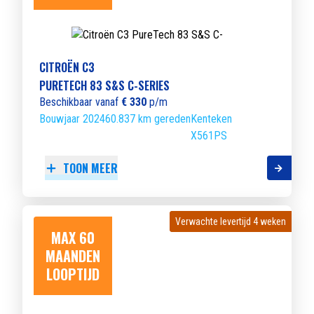
CITROËN C3
PURETECH 83 S&S C-SERIES
Beschikbaar vanaf
€ 330
p/m
Bouwjaar 2024
60.837 km gereden
Kenteken
X561PS
TOON MEER
Verwachte levertijd 4 weken
Verwachte levertijd 4 weken
MAX 60
MAANDEN
LOOPTIJD