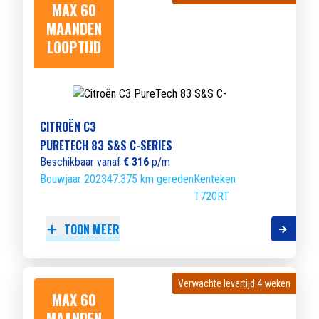
MAX 60
MAANDEN
LOOPTIJD
CITROËN C3
PURETECH 83 S&S C-SERIES
Beschikbaar vanaf
€ 316
p/m
Bouwjaar 2023
47.375 km gereden
Kenteken
T720RT
TOON MEER
Verwachte levertijd 4 weken
Verwachte levertijd 4 weken
MAX 60
MAANDEN