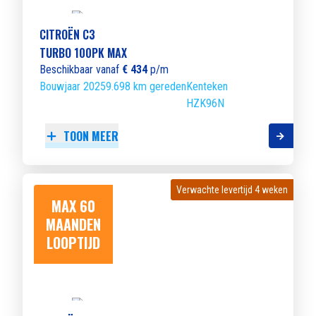
CITROËN C3
TURBO 100PK MAX
Beschikbaar vanaf
€ 434
p/m
Bouwjaar 2025
9.698 km gereden
Kenteken
HZK96N
TOON MEER
Verwachte levertijd 4 weken
Verwachte levertijd 4 weken
MAX 60
MAANDEN
LOOPTIJD