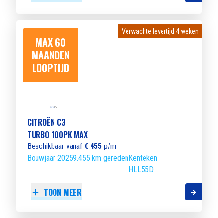
Verwachte levertijd 4 weken
Verwachte levertijd 4 weken
MAX 60
MAANDEN
LOOPTIJD
CITROËN C3
TURBO 100PK MAX
Beschikbaar vanaf
€ 455
p/m
Bouwjaar 2025
9.455 km gereden
Kenteken
HLL55D
TOON MEER