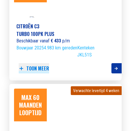
CITROËN C3
TURBO 100PK PLUS
Beschikbaar vanaf
€ 433
p/m
Bouwjaar 2025
4.983 km gereden
Kenteken
JKL51S
TOON MEER
Verwachte levertijd 4 weken
Verwachte levertijd 4 weken
MAX 60
MAANDEN
LOOPTIJD