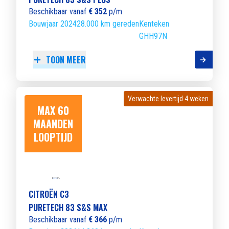
Beschikbaar vanaf
€ 352
p/m
Bouwjaar 2024
28.000 km gereden
Kenteken
GHH97N
TOON MEER
Verwachte levertijd 4 weken
Verwachte levertijd 4 weken
MAX 60
MAANDEN
LOOPTIJD
CITROËN C3
PURETECH 83 S&S MAX
Beschikbaar vanaf
€ 366
p/m