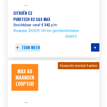
CITROËN C3
PURETECH 83 S&S MAX
Beschikbaar vanaf
€ 342
p/m
Bouwjaar 2024
29.145 km gereden
Kenteken
Z666FV
TOON MEER
Verwachte levertijd 4 weken
Verwachte levertijd 4 weken
MAX 60
MAANDEN
LOOPTIJD