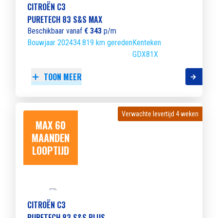
CITROËN C3
PURETECH 83 S&S MAX
Beschikbaar vanaf
€ 343
p/m
Bouwjaar 2024
34.819 km gereden
Kenteken
GDX81X
TOON MEER
Verwachte levertijd 4 weken
Verwachte levertijd 4 weken
MAX 60
MAANDEN
LOOPTIJD
CITROËN C3
PURETECH 83 S&S PLUS