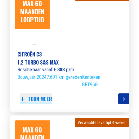
MAX 60
MAANDEN
LOOPTIJD
CITROËN C3
1.2 TURBO S&S MAX
Beschikbaar vanaf
€ 383
p/m
Bouwjaar 2024
7.601 km gereden
Kenteken
GRT96G
TOON MEER
Verwachte levertijd 4 weken
Verwachte levertijd 4 weken
MAX 60
MAANDEN