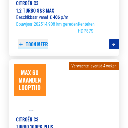
CITROËN C3
1.2 TURBO S&S MAX
Beschikbaar vanaf
€ 406
p/m
Bouwjaar 2025
14.908 km gereden
Kenteken
HDP87S
TOON MEER
Verwachte levertijd 4 weken
Verwachte levertijd 4 weken
MAX 60
MAANDEN
LOOPTIJD
CITROËN C3
TURBO 100PK PLUS