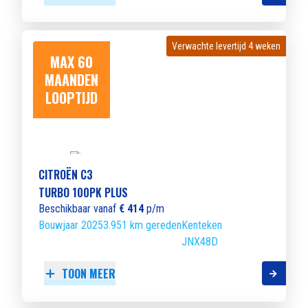
Verwachte levertijd 4 weken
Verwachte levertijd 4 weken
MAX 60
MAANDEN
LOOPTIJD
CITROËN C3
TURBO 100PK PLUS
Beschikbaar vanaf
€ 414
p/m
Bouwjaar 2025
3.951 km gereden
Kenteken
JNX48D
TOON MEER