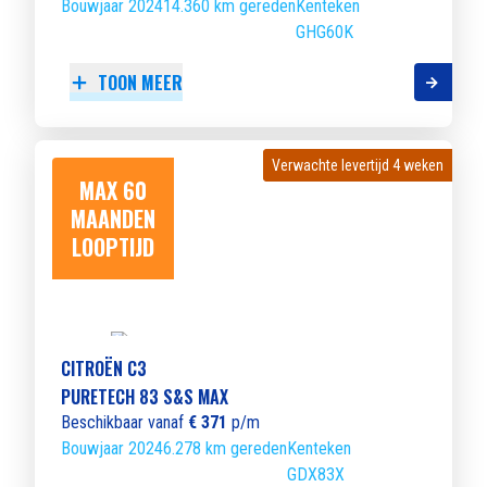
Bouwjaar 2024
14.360 km gereden
Kenteken
GHG60K
TOON MEER
Verwachte levertijd 4 weken
Verwachte levertijd 4 weken
MAX 60
MAANDEN
LOOPTIJD
CITROËN C3
PURETECH 83 S&S MAX
Beschikbaar vanaf
€ 371
p/m
Bouwjaar 2024
6.278 km gereden
Kenteken
GDX83X