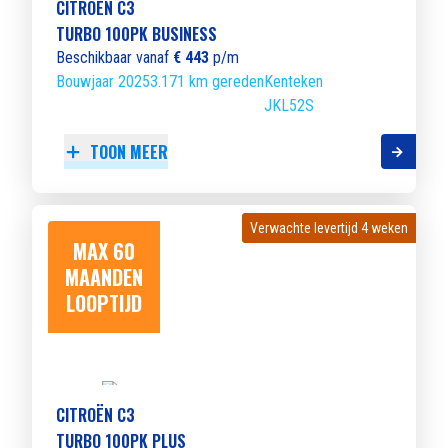
CITROËN C3
TURBO 100PK BUSINESS
Beschikbaar vanaf
€ 443
p/m
Bouwjaar 2025
3.171 km gereden
Kenteken
JKL52S
TOON MEER
Verwachte levertijd 4 weken
Verwachte levertijd 4 weken
MAX 60
MAANDEN
LOOPTIJD
CITROËN C3
TURBO 100PK PLUS