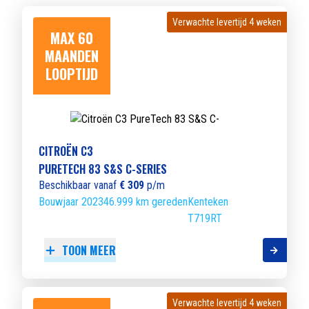
Verwachte levertijd 4 weken
Verwachte levertijd 4 weken
MAX 60
MAANDEN
LOOPTIJD
CITROËN C3
PURETECH 83 S&S C-SERIES
Beschikbaar vanaf
€ 309
p/m
Bouwjaar 2023
46.999 km gereden
Kenteken
T719RT
TOON MEER
Verwachte levertijd 4 weken
Verwachte levertijd 4 weken