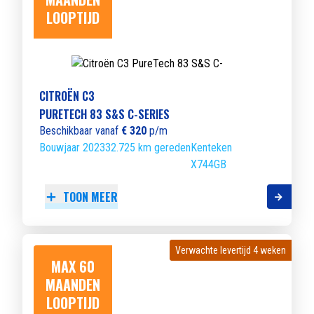
LOOPTIJD
CITROËN C3
PURETECH 83 S&S C-SERIES
Beschikbaar vanaf
€ 320
p/m
Bouwjaar 2023
32.725 km gereden
Kenteken
X744GB
TOON MEER
Verwachte levertijd 4 weken
Verwachte levertijd 4 weken
MAX 60
MAANDEN
LOOPTIJD