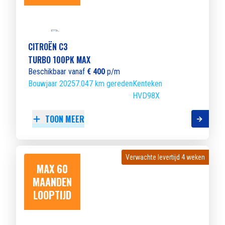
CITROËN C3
TURBO 100PK MAX
Beschikbaar vanaf
€ 400
p/m
Bouwjaar 2025
7.047 km gereden
Kenteken
HVD98X
TOON MEER
Verwachte levertijd 4 weken
Verwachte levertijd 4 weken
MAX 60
MAANDEN
LOOPTIJD