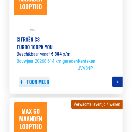
LOOPTIJD
CITROËN C3
TURBO 100PK YOU
Beschikbaar vanaf
€ 384
p/m
Bouwjaar 2026
8.614 km gereden
Kenteken
JVV34P
TOON MEER
Verwachte levertijd 4 weken
Verwachte levertijd 4 weken
MAX 60
MAANDEN
LOOPTIJD