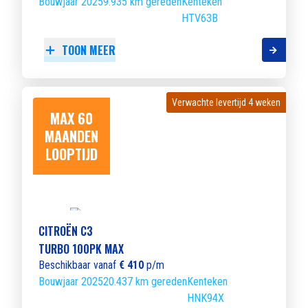
Bouwjaar 2025
9.935 km gereden
Kenteken
HTV63B
TOON MEER
Verwachte levertijd 4 weken
Verwachte levertijd 4 weken
MAX 60
MAANDEN
LOOPTIJD
CITROËN C3
TURBO 100PK MAX
Beschikbaar vanaf
€ 410
p/m
Bouwjaar 2025
20.437 km gereden
Kenteken
HNK94X