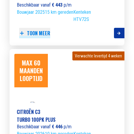
Beschikbaar vanaf
€ 443
p/m
Bouwjaar 2025
15 km gereden
Kenteken
HTV72S
TOON MEER
Verwachte levertijd 4 weken
Verwachte levertijd 4 weken
MAX 60
MAANDEN
LOOPTIJD
CITROËN C3
TURBO 100PK PLUS
Beschikbaar vanaf
€ 446
p/m
Bouwjaar 2026
10 km gereden
Kenteken