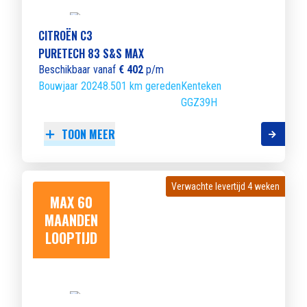
CITROËN C3
PURETECH 83 S&S MAX
Beschikbaar vanaf
€ 402
p/m
Bouwjaar 2024
8.501 km gereden
Kenteken
GGZ39H
TOON MEER
Verwachte levertijd 4 weken
Verwachte levertijd 4 weken
MAX 60
MAANDEN
LOOPTIJD