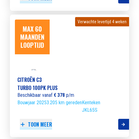
Verwachte levertijd 4 weken
Verwachte levertijd 4 weken
MAX 60
MAANDEN
LOOPTIJD
CITROËN C3
TURBO 100PK PLUS
Beschikbaar vanaf
€ 378
p/m
Bouwjaar 2025
3.205 km gereden
Kenteken
JKL65S
TOON MEER