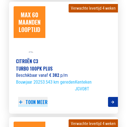
Verwachte levertijd 4 weken
Verwachte levertijd 4 weken
MAX 60
MAANDEN
LOOPTIJD
CITROËN C3
TURBO 100PK PLUS
Beschikbaar vanaf
€ 382
p/m
Bouwjaar 2025
3.543 km gereden
Kenteken
JGV08T
TOON MEER
Verwachte levertijd 4 weken
Verwachte levertijd 4 weken