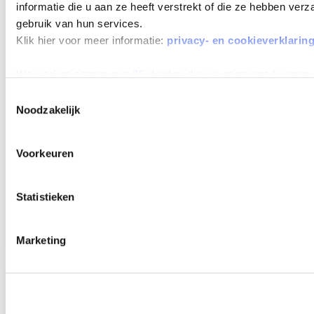
MAX 60
informatie die u aan ze heeft verstrekt of die ze hebben ver
MAANDEN
gebruik van hun services.
LOOPTIJD
Klik hier voor meer informatie:
privacy- en cookieverklarin
We werken samen met
25 derden
die uw gegevens kunnen 
Toestemmingsselectie
Noodzakelijk
CITROËN C3
TURBO 100PK PLUS
Voorkeuren
Beschikbaar vanaf
€ 419
p/m
Bouwjaar 2025
5.231 km gereden
Kenteken
HRS03B
Statistieken
TOON MEER
Marketing
Verwachte levertijd 4 weken
Verwachte levertijd 4 weken
MAX 60
MAANDEN