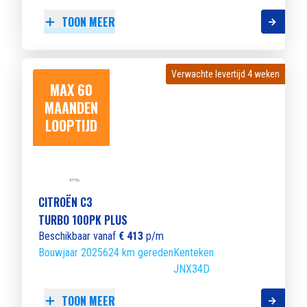
TOON MEER
Verwachte levertijd 4 weken
Verwachte levertijd 4 weken
MAX 60
MAANDEN
LOOPTIJD
CITROËN C3
TURBO 100PK PLUS
Beschikbaar vanaf
€ 413
p/m
Bouwjaar 2025
624 km gereden
Kenteken
JNX34D
TOON MEER