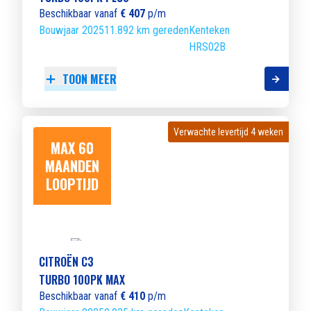
Beschikbaar vanaf
€ 407
p/m
Bouwjaar 2025
11.892 km gereden
Kenteken
HRS02B
TOON MEER
Verwachte levertijd 4 weken
Verwachte levertijd 4 weken
MAX 60
MAANDEN
LOOPTIJD
CITROËN C3
TURBO 100PK MAX
Beschikbaar vanaf
€ 410
p/m