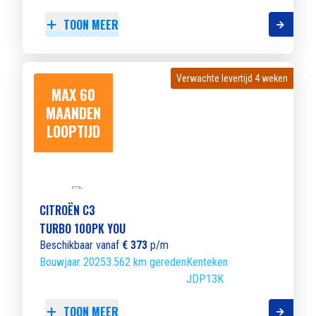
TOON MEER
Verwachte levertijd 4 weken
Verwachte levertijd 4 weken
MAX 60
MAANDEN
LOOPTIJD
CITROËN C3
TURBO 100PK YOU
Beschikbaar vanaf
€ 373
p/m
Bouwjaar 2025
3.562 km gereden
Kenteken
JDP13K
TOON MEER