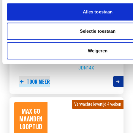
LOOPTIJD
Alles toestaan
Selectie toestaan
CITROËN C3
TURBO 100PK YOU
Weigeren
Beschikbaar vanaf
€ 421
p/m
Bouwjaar 2025
2.895 km gereden
Kenteken
JDN14X
TOON MEER
Verwachte levertijd 4 weken
Verwachte levertijd 4 weken
MAX 60
MAANDEN
LOOPTIJD