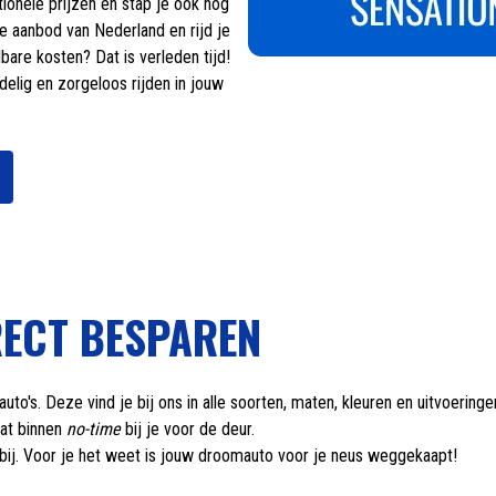
ionele prijzen én stap je ook nog
ase aanbod van Nederland en rijd je
are kosten? Dat is verleden tijd!
delig en zorgeloos rijden in jouw
RECT BESPAREN
auto's. Deze vind je bij ons in alle soorten, maten, kleuren en uitvoerin
aat binnen
no-time
bij je voor de deur.
 bij. Voor je het weet is jouw droomauto voor je neus weggekaapt!