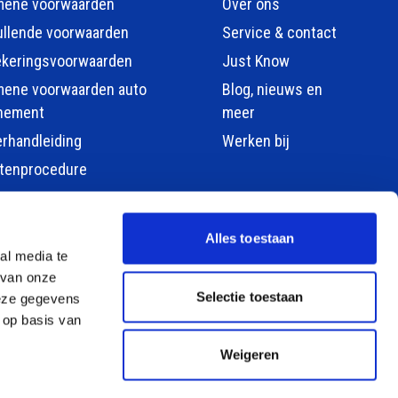
mene voorwaarden
Over ons
llende voorwaarden
Service & contact
ekeringsvoorwaarden
Just Know
mene voorwaarden auto
Blog, nieuws en
nement
meer
erhandleiding
Werken bij
htenprocedure
Alles toestaan
al media te
 van onze
Selectie toestaan
deze gegevens
 op basis van
Weigeren