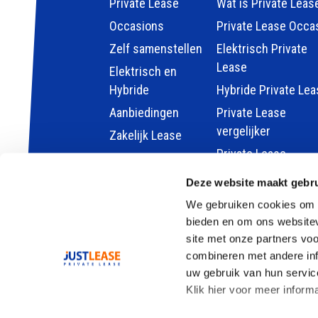
Private Lease
Wat is Private Leas
Occasions
Private Lease Occa
Zelf samenstellen
Elektrisch Private
Lease
Elektrisch en
Hybride
Hybride Private Lea
Aanbiedingen
Private Lease
vergelijker
Zakelijk Lease
Private Lease
berekenen
Deze website maakt gebru
Kleine elektrische 
We gebruiken cookies om c
Goedkoop auto lea
bieden en om ons websitev
site met onze partners vo
combineren met andere inf
uw gebruik van hun servic
Klik hier voor meer inform