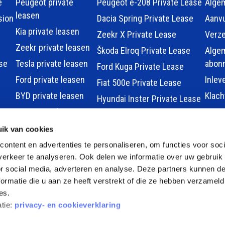
e
Peugeot private
Peugeot e-208 Private Lease
Alge
leasen
sion
Dacia Spring Private Lease
Aanvu
Kia private leasen
Zeekr X Private Lease
Verz
Zeekr private leasen
Škoda Elroq Private Lease
Alge
se
Tesla private leasen
abon
Ford Kuga Private Lease
Ford private leasen
Inlev
Fiat 500e Private Lease
BYD private leasen
Klac
Hyundai Inster Private Lease
MG private leasen
Hyundai KONA Private Lease
smart private leasen
ik van cookies
Renault 5 Private Lease
auto
Renault private leasen
ontent en advertenties te personaliseren, om functies voor soci
MG MG4 Electric Private
sen
erkeer te analyseren. Ook delen we informatie over uw gebruik
Hyundai private
Lease
or social media, adverteren en analyse. Deze partners kunnen 
leasen
Tesla Model 3 Private Lease
ormatie die u aan ze heeft verstrekt of die ze hebben verzameld
Nissan private leasen
Alle modellen
es.
Alle merken
atie:
privacy- en cookieverklaring