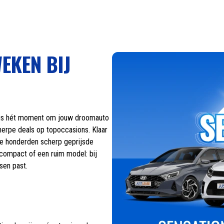
EKEN BIJ
it is hét moment om jouw droomauto
herpe deals op topoccasions. Klaar
we honderden scherp geprijsde
, compact of een ruim model: bij
sen past.