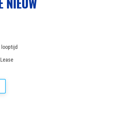
E NIEUW
looptijd
e Lease