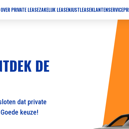
 OVER PRIVATE LEASE
ZAKELIJK LEASEN
JUSTLEASE
KLANTENSERVICE
PR
NTDEK DE
loten dat private
. Goede keuze!