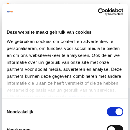
Contract annuleringsoptie - Bij ontslag kun je van je auto af.
Persoonlijk dashboard en mobiele App - Altijd inzicht in je
kilometerbundel.
Justlease is onderdeel van Arval.
Deze website maakt gebruik van cookies
Haal- en brengservice bij onderhoud - Wij halen je auto op,
We gebruiken cookies om content en advertenties te
voeren het onderhoud uit en leveren deze weer bij je af.
personaliseren, om functies voor social media te bieden
en om ons websiteverkeer te analyseren. Ook delen we
Justlease is aangesloten bij het Keurmerk Private Lease - hét
informatie over uw gebruik van onze site met onze
kwaliteitskeurmerk om een betrouwbaar Private
partners voor social media, adverteren en analyse. Deze
Leasecontract af te sluiten.
partners kunnen deze gegevens combineren met andere
informatie die u aan ze heeft verstrekt of die ze hebben
verzameld op basis van uw gebruik van hun services.
Klik hier voor meer informatie:
privacy- en
DE BELANGRIJKSTE VOORDELEN EN
cookieverklaring
Toestemmingsselectie
Noodzakelijk
NADELEN NOG EVEN OP EEN RIJ
We werken samen met
25 derden
die uw gegevens
kunnen ontvangen en verwerken.
Voorkeuren