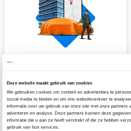
2 september 2025
Wil je altijd op de hoogte blijven van de wereld op wielen? Schrijf
Deze website maakt gebruik van cookies
je dan in voor onze Just Know! Zo ben je altijd op de hoogte van
We gebruiken cookies om content en advertenties te persona
de laatste nieuwtjes over Private Lease en Justlease, ben je als
social media te bieden en om ons websiteverkeer te analyse
eerste op de hoogte van onze acties en ontdek je tips en tricks
informatie over uw gebruik van onze site met onze partners 
voor je
leaseauto
. Schrijf je hieronder in!
adverteren en analyse. Deze partners kunnen deze gegeve
informatie die u aan ze heeft verstrekt of die ze hebben ver
JA, IK MELD ME AAN VOOR JUST KNOW
gebruik van hun services.