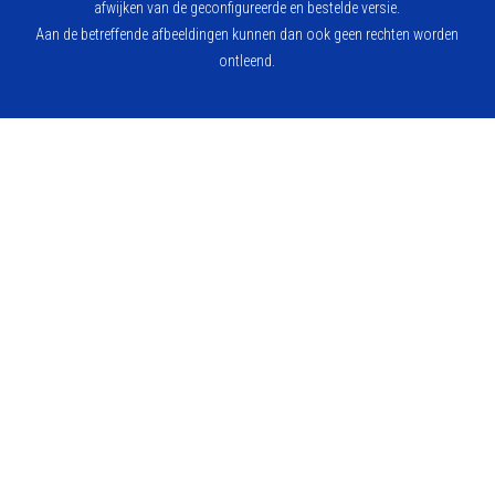
afwijken van de geconfigureerde en bestelde versie.
Aan de betreffende afbeeldingen kunnen dan ook geen rechten worden
ontleend.