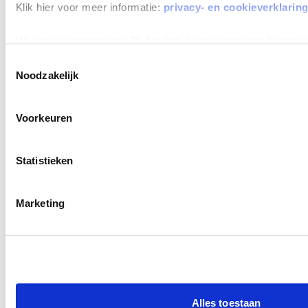
Klik hier voor meer informatie:
privacy- en cookieverklarin
We werken samen met
25 derden
die uw gegevens kunnen 
Toestemmingsselectie
Noodzakelijk
All-risk verzekerd
Inclusief wegenbelasting
Voorkeuren
Statistieken
AANBOD
Marketing
Private Lease
Occasions
Zelf samenstellen
Elektrisch en Hybride
Alles toestaan
Aanbiedingen