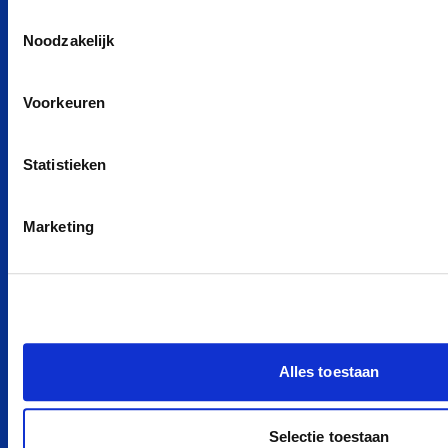
Toestemmingsselectie
Ford Kuga Private Lease
Noodzakelijk
Fiat 500e Private Lease
Hyundai Inster Private Lease
Voorkeuren
Hyundai KONA Private Lease
Renault 5 Private Lease
Statistieken
MG MG4 Electric Private Lease
Tesla Model 3 Private Lease
Marketing
Alle modellen
INFORMATIE
Algemene voorwaarden
Aanvullende voorwaarden
Alles toestaan
Verzekeringsvoorwaarden
Algemene voorwaarden auto abonnement
Selectie toestaan
Inleverhandleiding