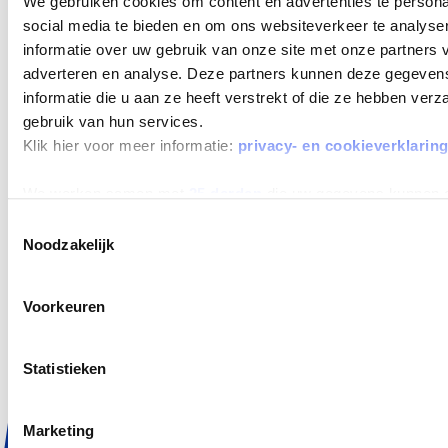
We gebruiken cookies om content en advertenties te persona
All-risk verzekerd
Inclusief wegenbelasting
social media te bieden en om ons websiteverkeer te analyse
informatie over uw gebruik van onze site met onze partners 
adverteren en analyse. Deze partners kunnen deze gegeve
informatie die u aan ze heeft verstrekt of die ze hebben ver
gebruik van hun services.
Klik hier voor meer informatie:
privacy- en cookieverklarin
AANBOD
Private Lease
We werken samen met
25 derden
die uw gegevens kunnen 
Occasions
Toestemmingsselectie
Noodzakelijk
Zelf samenstellen
Elektrisch en Hybride
Aanbiedingen
Voorkeuren
Zakelijk Lease
Statistieken
ALLES OVER LEASEN
Wat is Private Lease
Marketing