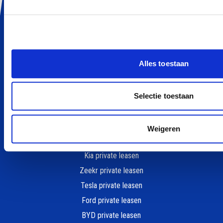
Private Lease Occasion
Elektrisch Private Lease
Hybride Private Lease
Private Lease vergelijker
Alles toestaan
Private Lease berekenen
Kleine elektrische auto
Goedkoop auto leasen
Selectie toestaan
POPULAIRE MERKEN
Weigeren
Peugeot private leasen
Kia private leasen
Zeekr private leasen
Tesla private leasen
Ford private leasen
BYD private leasen