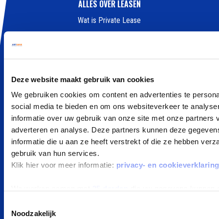
ALLES OVER LEASEN
Wat is Private Lease
Private Lease Occasion
Elektrisch Private Lease
Hybride Private Lease
Private Lease vergelijker
Deze website maakt gebruik van cookies
Private Lease berekenen
We gebruiken cookies om content en advertenties te persona
social media te bieden en om ons websiteverkeer te analyse
Kleine elektrische auto
informatie over uw gebruik van onze site met onze partners 
Goedkoop auto leasen
adverteren en analyse. Deze partners kunnen deze gegeve
informatie die u aan ze heeft verstrekt of die ze hebben ver
POPULAIRE MERKEN
gebruik van hun services.
Klik hier voor meer informatie:
privacy- en cookieverklarin
Peugeot private leasen
Kia private leasen
We werken samen met
25 derden
die uw gegevens kunnen 
Zeekr private leasen
Toestemmingsselectie
Tesla private leasen
Noodzakelijk