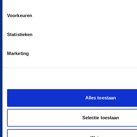
Ford private leasen
BYD private leasen
Voorkeuren
MG private leasen
smart private leasen
Statistieken
Renault private leasen
Hyundai private leasen
Marketing
Nissan private leasen
Alle merken
POPULAIRE MODELLEN
Peugeot e-208 Private Lease
Alles toestaan
Dacia Spring Private Lease
Zeekr X Private Lease
Selectie toestaan
Škoda Elroq Private Lease
Ford Kuga Private Lease