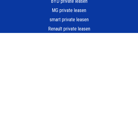
BYD private leasen
MG private leasen
smart private leasen
Renault private leasen
Hyundai private leasen
Nissan private leasen
Alle merken
POPULAIRE MODELLEN
Peugeot e-208 Private Lease
Dacia Spring Private Lease
Zeekr X Private Lease
Škoda Elroq Private Lease
Ford Kuga Private Lease
Fiat 500e Private Lease