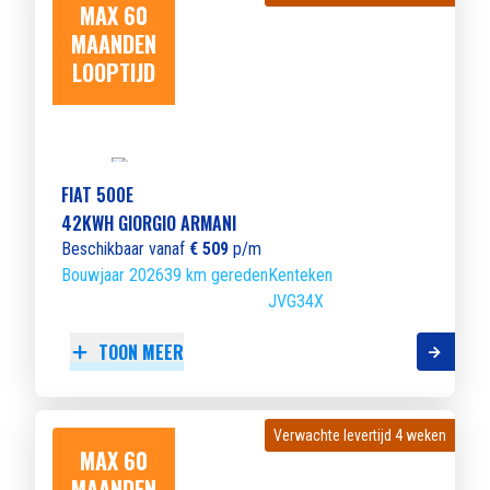
MAX 60
MAANDEN
LOOPTIJD
FIAT 500E
42KWH GIORGIO ARMANI
Beschikbaar vanaf
€ 509
p/m
Bouwjaar 2026
39 km gereden
Kenteken
JVG34X
TOON MEER
Verwachte levertijd 4 weken
Verwachte levertijd 4 weken
MAX 60
MAANDEN