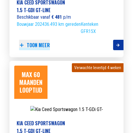
KIA CEED SPORTSWAGON
1.5 T-GDI GT-LINE
Beschikbaar vanaf
€ 481
p/m
Bouwjaar 2024
36.493 km gereden
Kenteken
GFR15X
TOON MEER
Verwachte levertijd 4 weken
Verwachte levertijd 4 weken
MAX 60
MAANDEN
LOOPTIJD
KIA CEED SPORTSWAGON
1.5 T-GDI GT-LINE