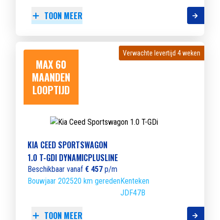
TOON MEER
Verwachte levertijd 4 weken
Verwachte levertijd 4 weken
MAX 60
MAANDEN
LOOPTIJD
KIA CEED SPORTSWAGON
1.0 T-GDI DYNAMICPLUSLINE
Beschikbaar vanaf
€ 457
p/m
Bouwjaar 2025
20 km gereden
Kenteken
JDF47B
TOON MEER