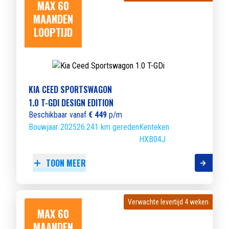
MAX 60
MAANDEN
LOOPTIJD
KIA CEED SPORTSWAGON
1.0 T-GDI DESIGN EDITION
Beschikbaar vanaf
€ 449
p/m
Bouwjaar 2025
26.241 km gereden
Kenteken
HXB04J
TOON MEER
Verwachte levertijd 4 weken
Verwachte levertijd 4 weken
MAX 60
MAANDEN