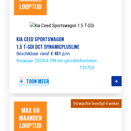
LOOPTIJD
KIA CEED SPORTSWAGON
1.5 T-GDI DCT DYNAMICPLUSLINE
Beschikbaar vanaf
€ 451
p/m
Bouwjaar 2023
64.398 km gereden
Kenteken
T357SX
TOON MEER
Verwachte levertijd 4 weken
Verwachte levertijd 4 weken
MAX 60
MAANDEN
LOOPTIJD