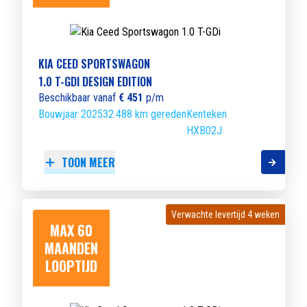
KIA CEED SPORTSWAGON
1.0 T-GDI DESIGN EDITION
Beschikbaar vanaf
€ 451
p/m
Bouwjaar 2025
32.488 km gereden
Kenteken
HXB02J
TOON MEER
Verwachte levertijd 4 weken
Verwachte levertijd 4 weken
MAX 60
MAANDEN
LOOPTIJD