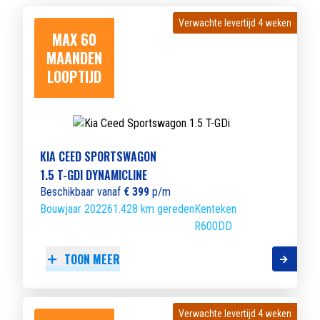
Verwachte levertijd 4 weken
Verwachte levertijd 4 weken
MAX 60
MAANDEN
LOOPTIJD
KIA CEED SPORTSWAGON
1.5 T-GDI DYNAMICLINE
Beschikbaar vanaf
€ 399
p/m
Bouwjaar 2022
61.428 km gereden
Kenteken
R600DD
TOON MEER
Verwachte levertijd 4 weken
Verwachte levertijd 4 weken