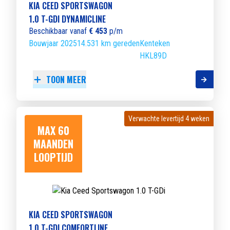
KIA CEED SPORTSWAGON
1.0 T-GDI DYNAMICLINE
Beschikbaar vanaf
€ 453
p/m
Bouwjaar 2025
14.531 km gereden
Kenteken
HKL89D
TOON MEER
Verwachte levertijd 4 weken
Verwachte levertijd 4 weken
MAX 60
MAANDEN
LOOPTIJD
KIA CEED SPORTSWAGON
1.0 T-GDI COMFORTLINE