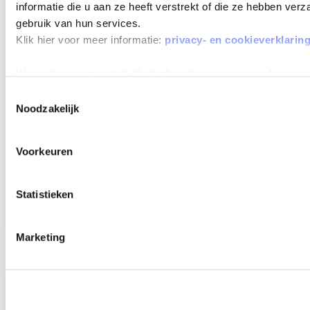
MAX 60
informatie die u aan ze heeft verstrekt of die ze hebben ver
MAANDEN
gebruik van hun services.
LOOPTIJD
Klik hier voor meer informatie:
privacy- en cookieverklarin
We werken samen met
25 derden
die uw gegevens kunnen 
Toestemmingsselectie
Noodzakelijk
KIA CEED SPORTSWAGON
1.0 T-GDI DESIGN EDITION
Voorkeuren
Beschikbaar vanaf
€ 476
p/m
Bouwjaar 2025
50 km gereden
Kenteken
JGK31N
Statistieken
TOON MEER
Marketing
Verwachte levertijd 4 weken
Verwachte levertijd 4 weken
MAX 60
MAANDEN