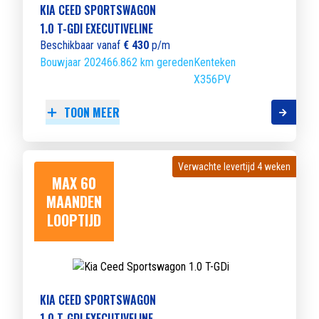
KIA CEED SPORTSWAGON
1.0 T-GDI EXECUTIVELINE
Beschikbaar vanaf
€ 430
p/m
Bouwjaar 2024
66.862 km gereden
Kenteken
X356PV
TOON MEER
Verwachte levertijd 4 weken
Verwachte levertijd 4 weken
MAX 60
MAANDEN
LOOPTIJD
KIA CEED SPORTSWAGON
1.0 T-GDI EXECUTIVELINE