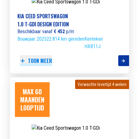
KIA CEED SPORTSWAGON
1.0 T-GDI DESIGN EDITION
Beschikbaar vanaf
€ 452
p/m
Bouwjaar 2025
22.814 km gereden
Kenteken
HXB11J
TOON MEER
Verwachte levertijd 4 weken
Verwachte levertijd 4 weken
MAX 60
MAANDEN
LOOPTIJD