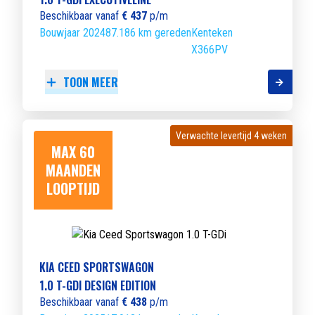
Beschikbaar vanaf
€ 437
p/m
Bouwjaar 2024
87.186 km gereden
Kenteken
X366PV
TOON MEER
Verwachte levertijd 4 weken
Verwachte levertijd 4 weken
MAX 60
MAANDEN
LOOPTIJD
KIA CEED SPORTSWAGON
1.0 T-GDI DESIGN EDITION
Beschikbaar vanaf
€ 438
p/m