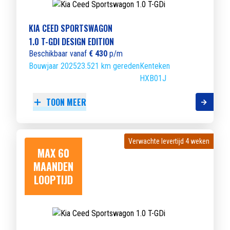
KIA CEED SPORTSWAGON
1.0 T-GDI DESIGN EDITION
Beschikbaar vanaf
€ 430
p/m
Bouwjaar 2025
23.521 km gereden
Kenteken
HXB01J
TOON MEER
Verwachte levertijd 4 weken
Verwachte levertijd 4 weken
MAX 60
MAANDEN
LOOPTIJD