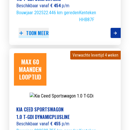
Beschikbaar vanaf
€ 454
p/m
Bouwjaar 2025
22.446 km gereden
Kenteken
HHB87F
TOON MEER
Verwachte levertijd 4 weken
Verwachte levertijd 4 weken
MAX 60
MAANDEN
LOOPTIJD
KIA CEED SPORTSWAGON
1.0 T-GDI DYNAMICPLUSLINE
Beschikbaar vanaf
€ 455
p/m