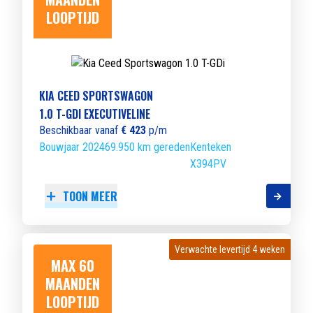
LOOPTIJD
KIA CEED SPORTSWAGON
1.0 T-GDI EXECUTIVELINE
Beschikbaar vanaf
€ 423
p/m
Bouwjaar 2024
69.950 km gereden
Kenteken
X394PV
TOON MEER
Verwachte levertijd 4 weken
Verwachte levertijd 4 weken
MAX 60
MAANDEN
LOOPTIJD