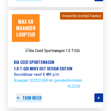
Verwachte levertijd 4 weken
Verwachte levertijd 4 weken
MAX 60
MAANDEN
LOOPTIJD
KIA CEED SPORTSWAGON
1.0 T-GDI MHEV DCT DESIGN EDITION
Beschikbaar vanaf
€ 491
p/m
Bouwjaar 2025
22.068 km gereden
Kenteken
HLZ53X
TOON MEER