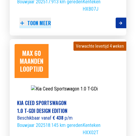
Bouwjaar 2025
17.913 km gereden
Kenteken
HXB07J
TOON MEER
Verwachte levertijd 4 weken
Verwachte levertijd 4 weken
MAX 60
MAANDEN
LOOPTIJD
KIA CEED SPORTSWAGON
1.0 T-GDI DESIGN EDITION
Beschikbaar vanaf
€ 438
p/m
Bouwjaar 2025
18.145 km gereden
Kenteken
HXX02T