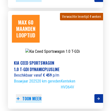
Verwachte levertijd 4 weken
Verwachte levertijd 4 weken
MAX 60
MAANDEN
LOOPTIJD
KIA CEED SPORTSWAGON
1.0 T-GDI DYNAMICPLUSLINE
Beschikbaar vanaf
€ 459
p/m
Bouwjaar 2025
20 km gereden
Kenteken
HVD64V
TOON MEER