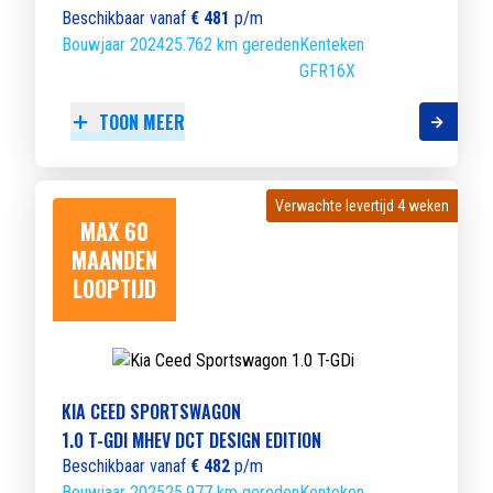
Beschikbaar vanaf
€ 481
p/m
Bouwjaar 2024
25.762 km gereden
Kenteken
GFR16X
TOON MEER
Verwachte levertijd 4 weken
Verwachte levertijd 4 weken
MAX 60
MAANDEN
LOOPTIJD
KIA CEED SPORTSWAGON
1.0 T-GDI MHEV DCT DESIGN EDITION
Beschikbaar vanaf
€ 482
p/m
Bouwjaar 2025
25.977 km gereden
Kenteken