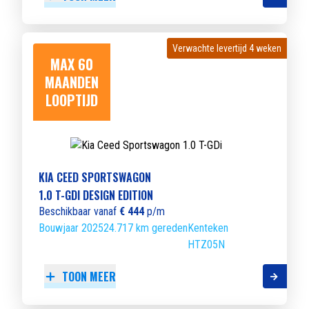
Verwachte levertijd 4 weken
Verwachte levertijd 4 weken
MAX 60
MAANDEN
LOOPTIJD
KIA CEED SPORTSWAGON
1.0 T-GDI DESIGN EDITION
Beschikbaar vanaf
€ 444
p/m
Bouwjaar 2025
24.717 km gereden
Kenteken
HTZ05N
TOON MEER