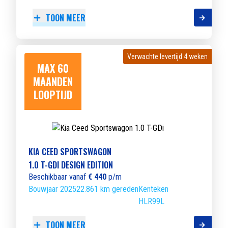
TOON MEER
Verwachte levertijd 4 weken
Verwachte levertijd 4 weken
MAX 60
MAANDEN
LOOPTIJD
KIA CEED SPORTSWAGON
1.0 T-GDI DESIGN EDITION
Beschikbaar vanaf
€ 440
p/m
Bouwjaar 2025
22.861 km gereden
Kenteken
HLR99L
TOON MEER