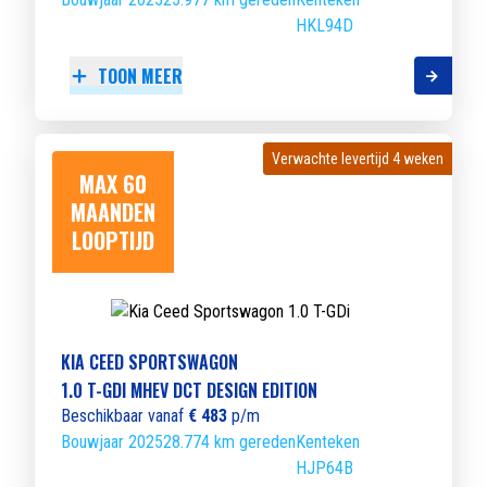
HKL94D
TOON MEER
Verwachte levertijd 4 weken
Verwachte levertijd 4 weken
MAX 60
MAANDEN
LOOPTIJD
KIA CEED SPORTSWAGON
1.0 T-GDI MHEV DCT DESIGN EDITION
Beschikbaar vanaf
€ 483
p/m
Bouwjaar 2025
28.774 km gereden
Kenteken
HJP64B