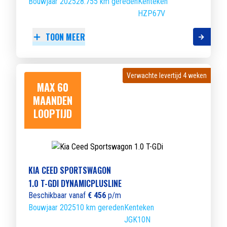
Bouwjaar 2025
28.755 km gereden
Kenteken
HZP67V
TOON MEER
Verwachte levertijd 4 weken
Verwachte levertijd 4 weken
MAX 60
MAANDEN
LOOPTIJD
KIA CEED SPORTSWAGON
1.0 T-GDI DYNAMICPLUSLINE
Beschikbaar vanaf
€ 456
p/m
Bouwjaar 2025
10 km gereden
Kenteken
JGK10N