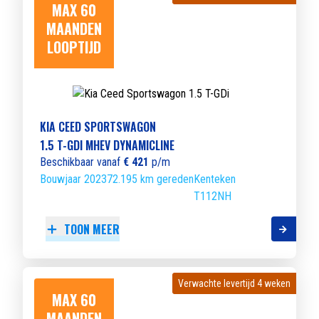
MAX 60
MAANDEN
LOOPTIJD
KIA CEED SPORTSWAGON
1.5 T-GDI MHEV DYNAMICLINE
Beschikbaar vanaf
€ 421
p/m
Bouwjaar 2023
72.195 km gereden
Kenteken
T112NH
TOON MEER
Verwachte levertijd 4 weken
Verwachte levertijd 4 weken
MAX 60
MAANDEN