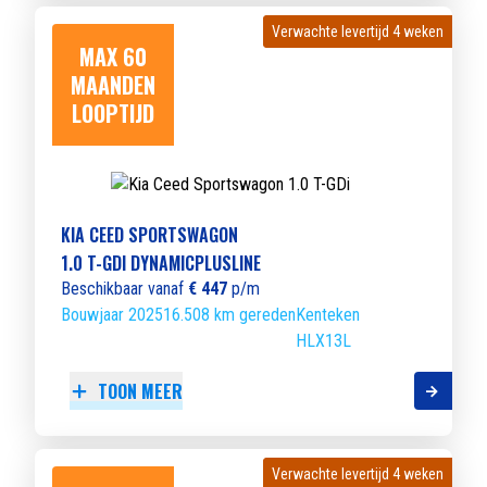
Verwachte levertijd 4 weken
Verwachte levertijd 4 weken
MAX 60
MAANDEN
LOOPTIJD
KIA CEED SPORTSWAGON
1.0 T-GDI DYNAMICPLUSLINE
Beschikbaar vanaf
€ 447
p/m
Bouwjaar 2025
16.508 km gereden
Kenteken
HLX13L
TOON MEER
Verwachte levertijd 4 weken
Verwachte levertijd 4 weken