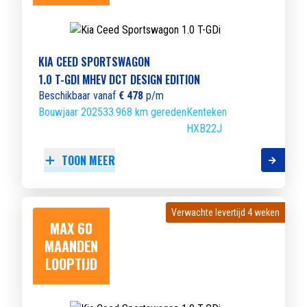
KIA CEED SPORTSWAGON
1.0 T-GDI MHEV DCT DESIGN EDITION
Beschikbaar vanaf
€ 478
p/m
Bouwjaar 2025
33.968 km gereden
Kenteken
HXB22J
TOON MEER
Verwachte levertijd 4 weken
Verwachte levertijd 4 weken
MAX 60
MAANDEN
LOOPTIJD