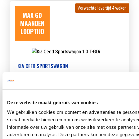
Verwachte levertijd 4 weken
Verwachte levertijd 4 weken
MAX 60
MAANDEN
LOOPTIJD
KIA CEED SPORTSWAGON
1.0 T-GDI COMFORTLINE
Beschikbaar vanaf
€ 459
p/m
Bouwjaar 2025
16.823 km gereden
Kenteken
HHB89F
Deze website maakt gebruik van cookies
TOON MEER
We gebruiken cookies om content en advertenties te persona
social media te bieden en om ons websiteverkeer te analyse
informatie over uw gebruik van onze site met onze partners 
Verwachte levertijd 4 weken
Verwachte levertijd 4 weken
adverteren en analyse. Deze partners kunnen deze gegeve