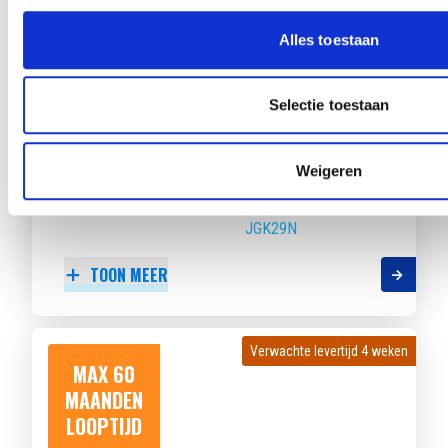
LOOPTIJD
Alles toestaan
Selectie toestaan
KIA CEED SPORTSWAGON
1.0 T-GDI DESIGN EDITION
Weigeren
Beschikbaar vanaf
€ 476
p/m
Bouwjaar 2025
10 km gereden
Kenteken
JGK29N
TOON MEER
Verwachte levertijd 4 weken
Verwachte levertijd 4 weken
MAX 60
MAANDEN
LOOPTIJD