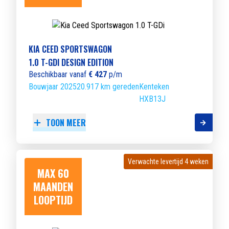
KIA CEED SPORTSWAGON
1.0 T-GDI DESIGN EDITION
Beschikbaar vanaf
€ 427
p/m
Bouwjaar 2025
20.917 km gereden
Kenteken
HXB13J
TOON MEER
Verwachte levertijd 4 weken
Verwachte levertijd 4 weken
MAX 60
MAANDEN
LOOPTIJD