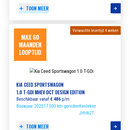
TOON MEER
Verwachte levertijd 4 weken
Verwachte levertijd 4 weken
MAX 60
MAANDEN
LOOPTIJD
KIA CEED SPORTSWAGON
1.0 T-GDI MHEV DCT DESIGN EDITION
Beschikbaar vanaf
€ 486
p/m
Bouwjaar 2025
17.500 km gereden
Kenteken
JHH62T
TOON MEER