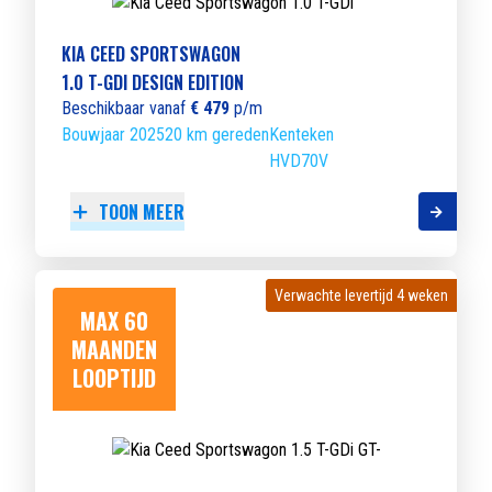
KIA CEED SPORTSWAGON
1.0 T-GDI DESIGN EDITION
Beschikbaar vanaf
€ 479
p/m
Bouwjaar 2025
20 km gereden
Kenteken
HVD70V
TOON MEER
Verwachte levertijd 4 weken
Verwachte levertijd 4 weken
MAX 60
MAANDEN
LOOPTIJD