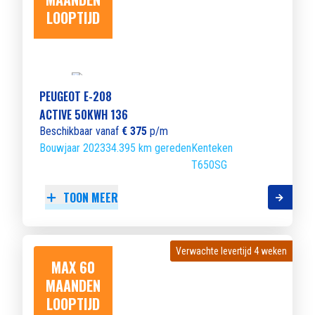
LOOPTIJD
PEUGEOT E-208
ACTIVE 50KWH 136
Beschikbaar vanaf
€ 375
p/m
Bouwjaar 2023
34.395 km gereden
Kenteken
T650SG
TOON MEER
Verwachte levertijd 4 weken
Verwachte levertijd 4 weken
MAX 60
MAANDEN
LOOPTIJD