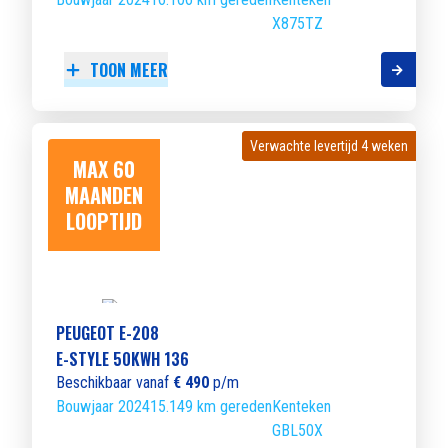
X875TZ
TOON MEER
Verwachte levertijd 4 weken
Verwachte levertijd 4 weken
MAX 60
MAANDEN
LOOPTIJD
PEUGEOT E-208
E-STYLE 50KWH 136
Beschikbaar vanaf
€ 490
p/m
Bouwjaar 2024
15.149 km gereden
Kenteken
GBL50X