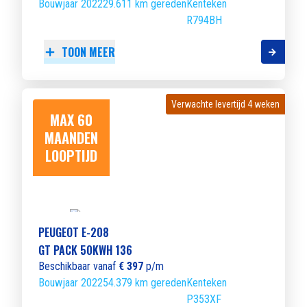
Bouwjaar 2022
29.611 km gereden
Kenteken
R794BH
TOON MEER
Verwachte levertijd 4 weken
Verwachte levertijd 4 weken
MAX 60
MAANDEN
LOOPTIJD
PEUGEOT E-208
GT PACK 50KWH 136
Beschikbaar vanaf
€ 397
p/m
Bouwjaar 2022
54.379 km gereden
Kenteken
P353XF