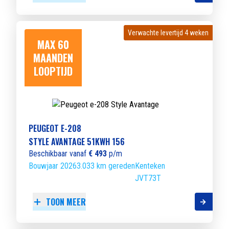
Verwachte levertijd 4 weken
Verwachte levertijd 4 weken
MAX 60
MAANDEN
LOOPTIJD
PEUGEOT E-208
STYLE AVANTAGE 51KWH 156
Beschikbaar vanaf
€ 493
p/m
Bouwjaar 2026
3.033 km gereden
Kenteken
JVT73T
TOON MEER