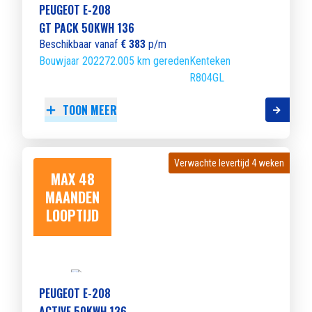
PEUGEOT E-208
GT PACK 50KWH 136
Beschikbaar vanaf
€ 383
p/m
Bouwjaar 2022
72.005 km gereden
Kenteken
R804GL
TOON MEER
Verwachte levertijd 4 weken
Verwachte levertijd 4 weken
MAX 48
MAANDEN
LOOPTIJD
PEUGEOT E-208
ACTIVE 50KWH 136