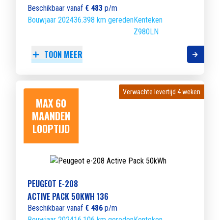
Beschikbaar vanaf
€ 483
p/m
Bouwjaar 2024
36.398 km gereden
Kenteken
Z980LN
TOON MEER
Verwachte levertijd 4 weken
Verwachte levertijd 4 weken
MAX 60
MAANDEN
LOOPTIJD
PEUGEOT E-208
ACTIVE PACK 50KWH 136
Beschikbaar vanaf
€ 486
p/m
Bouwjaar 2024
16.106 km gereden
Kenteken