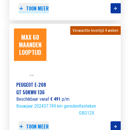
TOON MEER
Verwachte levertijd 4 weken
Verwachte levertijd 4 weken
MAX 60
MAANDEN
LOOPTIJD
PEUGEOT E-208
GT 50KWH 136
Beschikbaar vanaf
€ 491
p/m
Bouwjaar 2024
37.749 km gereden
Kenteken
GBD12X
TOON MEER