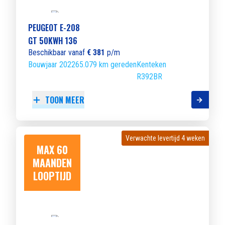
PEUGEOT E-208
GT 50KWH 136
Beschikbaar vanaf
€ 381
p/m
Bouwjaar 2022
65.079 km gereden
Kenteken
R392BR
TOON MEER
Verwachte levertijd 4 weken
Verwachte levertijd 4 weken
MAX 60
MAANDEN
LOOPTIJD