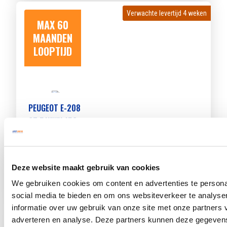
Verwachte levertijd 4 weken
Verwachte levertijd 4 weken
MAX 60
MAANDEN
LOOPTIJD
PEUGEOT E-208
GT 51KWH 156
Beschikbaar vanaf
€ 451
p/m
Bouwjaar 2024
42.428 km gereden
Kenteken
GBP09N
Deze website maakt gebruik van cookies
TOON MEER
We gebruiken cookies om content en advertenties te persona
social media te bieden en om ons websiteverkeer te analyse
informatie over uw gebruik van onze site met onze partners 
Verwachte levertijd 4 weken
Verwachte levertijd 4 weken
adverteren en analyse. Deze partners kunnen deze gegeve