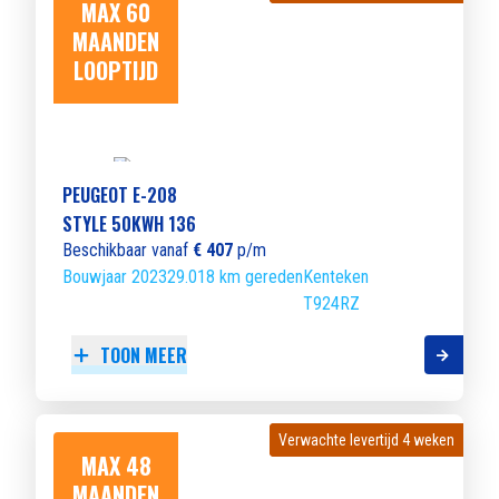
MAX 60
MAANDEN
LOOPTIJD
PEUGEOT E-208
STYLE 50KWH 136
Beschikbaar vanaf
€ 407
p/m
Bouwjaar 2023
29.018 km gereden
Kenteken
T924RZ
TOON MEER
Verwachte levertijd 4 weken
Verwachte levertijd 4 weken
MAX 48
MAANDEN