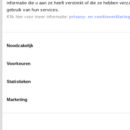
MAX 60
informatie die u aan ze heeft verstrekt of die ze hebben ver
MAANDEN
gebruik van hun services.
LOOPTIJD
Klik hier voor meer informatie:
privacy- en cookieverklarin
We werken samen met
25 derden
die uw gegevens kunnen 
Toestemmingsselectie
Noodzakelijk
PEUGEOT E-208
STYLE AVANTAGE 51KWH 156
Voorkeuren
Beschikbaar vanaf
€ 467
p/m
Bouwjaar 2025
20.570 km gereden
Kenteken
HKL48P
Statistieken
TOON MEER
Marketing
Verwachte levertijd 4 weken
Verwachte levertijd 4 weken
MAX 60
MAANDEN