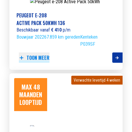
PEUGEOT E-208
ACTIVE PACK 50KWH 136
Beschikbaar vanaf
€ 410
p/m
Bouwjaar 2022
67.859 km gereden
Kenteken
P039SF
TOON MEER
Verwachte levertijd 4 weken
Verwachte levertijd 4 weken
MAX 48
MAANDEN
LOOPTIJD