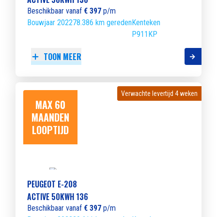
Beschikbaar vanaf
€ 397
p/m
Bouwjaar 2022
78.386 km gereden
Kenteken
P911KP
TOON MEER
Verwachte levertijd 4 weken
Verwachte levertijd 4 weken
MAX 60
MAANDEN
LOOPTIJD
PEUGEOT E-208
ACTIVE 50KWH 136
Beschikbaar vanaf
€ 397
p/m