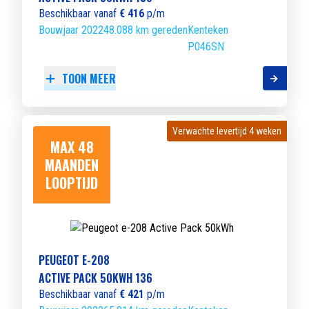
Beschikbaar vanaf
€ 416
p/m
Bouwjaar 2022
48.088 km gereden
Kenteken
P046SN
TOON MEER
Verwachte levertijd 4 weken
Verwachte levertijd 4 weken
MAX 48
MAANDEN
LOOPTIJD
PEUGEOT E-208
ACTIVE PACK 50KWH 136
Beschikbaar vanaf
€ 421
p/m