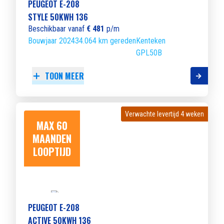
PEUGEOT E-208
STYLE 50KWH 136
Beschikbaar vanaf
€ 481
p/m
Bouwjaar 2024
34.064 km gereden
Kenteken
GPL50B
TOON MEER
Verwachte levertijd 4 weken
Verwachte levertijd 4 weken
MAX 60
MAANDEN
LOOPTIJD
PEUGEOT E-208
ACTIVE 50KWH 136