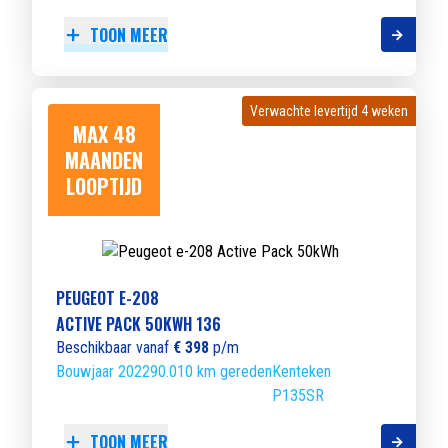
TOON MEER
Verwachte levertijd 4 weken
Verwachte levertijd 4 weken
MAX 48
MAANDEN
LOOPTIJD
PEUGEOT E-208
ACTIVE PACK 50KWH 136
Beschikbaar vanaf
€ 398
p/m
Bouwjaar 2022
90.010 km gereden
Kenteken
P135SR
TOON MEER