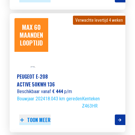
Verwachte levertijd 4 weken
Verwachte levertijd 4 weken
MAX 60
MAANDEN
LOOPTIJD
PEUGEOT E-208
ACTIVE 50KWH 136
Beschikbaar vanaf
€ 444
p/m
Bouwjaar 2024
18.043 km gereden
Kenteken
Z463HR
TOON MEER