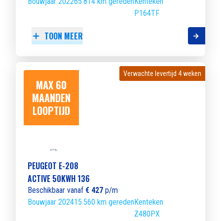
Bouwjaar 2022
65.814 km gereden
Kenteken
P164TF
TOON MEER
Verwachte levertijd 4 weken
Verwachte levertijd 4 weken
MAX 60
MAANDEN
LOOPTIJD
PEUGEOT E-208
ACTIVE 50KWH 136
Beschikbaar vanaf
€ 427
p/m
Bouwjaar 2024
15.560 km gereden
Kenteken
Z480PX