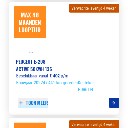
Verwachte levertijd 4 weken
Verwachte levertijd 4 weken
MAX 48
MAANDEN
LOOPTIJD
PEUGEOT E-208
ACTIVE 50KWH 136
Beschikbaar vanaf
€ 402
p/m
Bouwjaar 2022
47.441 km gereden
Kenteken
P086TN
TOON MEER
Verwachte levertijd 4 weken
Verwachte levertijd 4 weken