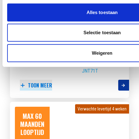
LOOPTIJD
Alles toestaan
Selectie toestaan
PEUGEOT E-208
STYLE AVANTAGE 51KWH 156
Weigeren
Beschikbaar vanaf
€ 470
p/m
Bouwjaar 2025
7.269 km gereden
Kenteken
JNT71T
TOON MEER
Verwachte levertijd 4 weken
Verwachte levertijd 4 weken
MAX 60
MAANDEN
LOOPTIJD