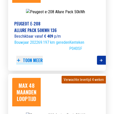
PEUGEOT E-208
ALLURE PACK 50KWH 136
Beschikbaar vanaf
€ 409
p/m
Bouwjaar 2022
69.197 km gereden
Kenteken
P040SF
TOON MEER
Verwachte levertijd 4 weken
Verwachte levertijd 4 weken
MAX 48
MAANDEN
LOOPTIJD