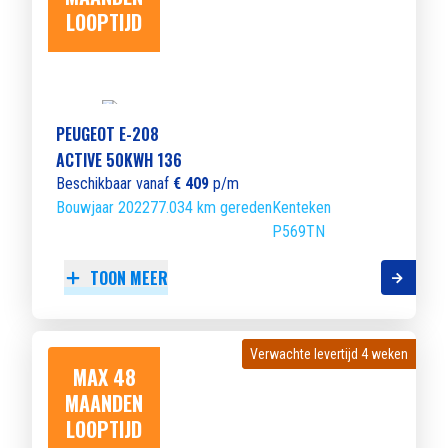
LOOPTIJD
PEUGEOT E-208
ACTIVE 50KWH 136
Beschikbaar vanaf
€ 409
p/m
Bouwjaar 2022
77.034 km gereden
Kenteken
P569TN
TOON MEER
Verwachte levertijd 4 weken
Verwachte levertijd 4 weken
MAX 48
MAANDEN
LOOPTIJD