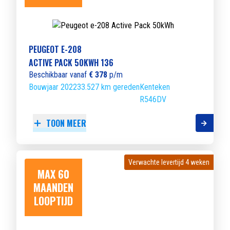
PEUGEOT E-208
ACTIVE PACK 50KWH 136
Beschikbaar vanaf
€ 378
p/m
Bouwjaar 2022
33.527 km gereden
Kenteken
R546DV
TOON MEER
Verwachte levertijd 4 weken
Verwachte levertijd 4 weken
MAX 60
MAANDEN
LOOPTIJD