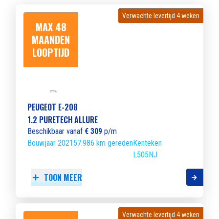
Verwachte levertijd 4 weken
Verwachte levertijd 4 weken
MAX 48
MAANDEN
LOOPTIJD
PEUGEOT E-208
1.2 PURETECH ALLURE
Beschikbaar vanaf
€ 309
p/m
Bouwjaar 2021
57.986 km gereden
Kenteken
L505NJ
TOON MEER
Verwachte levertijd 4 weken
Verwachte levertijd 4 weken