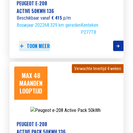
PEUGEOT E-208
ACTIVE 50KWH 136
Beschikbaar vanaf
€ 415
p/m
Bouwjaar 2022
68.329 km gereden
Kenteken
P277TB
TOON MEER
Verwachte levertijd 4 weken
Verwachte levertijd 4 weken
MAX 48
MAANDEN
LOOPTIJD
PEUGEOT E-208
ACTIVE PACK 50KWH 136