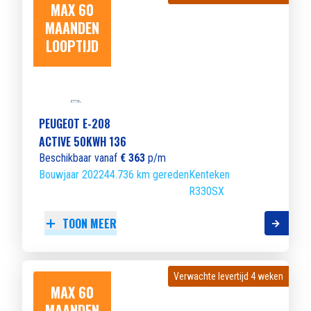
MAX 60
MAANDEN
LOOPTIJD
PEUGEOT E-208
ACTIVE 50KWH 136
Beschikbaar vanaf
€ 363
p/m
Bouwjaar 2022
44.736 km gereden
Kenteken
R330SX
TOON MEER
Verwachte levertijd 4 weken
Verwachte levertijd 4 weken
MAX 60
MAANDEN