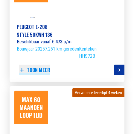
PEUGEOT E-208
STYLE 50KWH 136
Beschikbaar vanaf
€ 473
p/m
Bouwjaar 2025
7.251 km gereden
Kenteken
HHS72B
TOON MEER
Verwachte levertijd 4 weken
Verwachte levertijd 4 weken
MAX 60
MAANDEN
LOOPTIJD