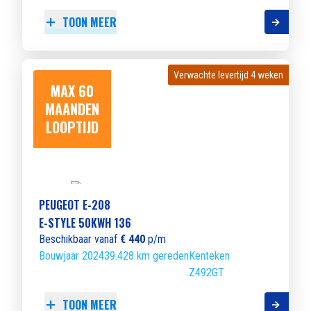
TOON MEER
Verwachte levertijd 4 weken
Verwachte levertijd 4 weken
MAX 60
MAANDEN
LOOPTIJD
PEUGEOT E-208
E-STYLE 50KWH 136
Beschikbaar vanaf
€ 440
p/m
Bouwjaar 2024
39.428 km gereden
Kenteken
Z492GT
TOON MEER