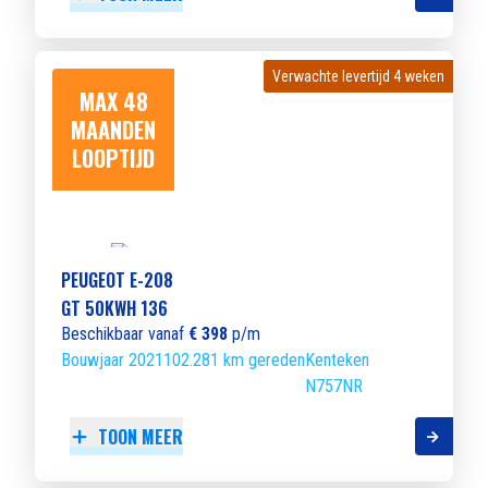
Verwachte levertijd 4 weken
Verwachte levertijd 4 weken
MAX 48
MAANDEN
LOOPTIJD
PEUGEOT E-208
GT 50KWH 136
Beschikbaar vanaf
€ 398
p/m
Bouwjaar 2021
102.281 km gereden
Kenteken
N757NR
TOON MEER