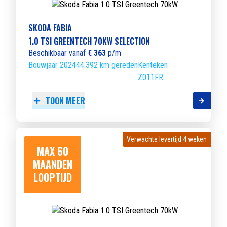
SKODA FABIA
1.0 TSI GREENTECH 70KW SELECTION
Beschikbaar vanaf
€ 363
p/m
Bouwjaar 2024
44.392 km gereden
Kenteken
Z011FR
TOON MEER
Verwachte levertijd 4 weken
Verwachte levertijd 4 weken
MAX 60
MAANDEN
LOOPTIJD