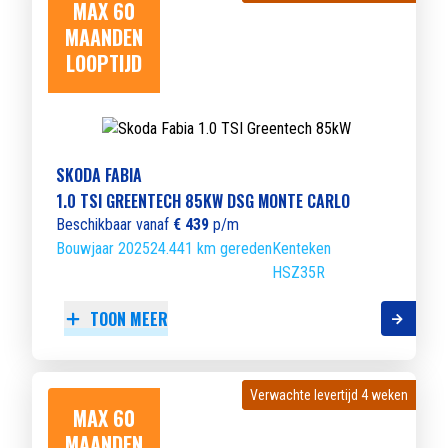
MAX 60
MAANDEN
LOOPTIJD
SKODA FABIA
1.0 TSI GREENTECH 85KW DSG MONTE CARLO
Beschikbaar vanaf
€ 439
p/m
Bouwjaar 2025
24.441 km gereden
Kenteken
HSZ35R
TOON MEER
Verwachte levertijd 4 weken
Verwachte levertijd 4 weken
MAX 60
MAANDEN