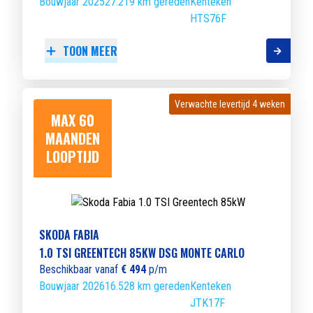
Bouwjaar 2025
27.219 km gereden
Kenteken
HTS76F
TOON MEER
Verwachte levertijd 4 weken
Verwachte levertijd 4 weken
MAX 60
MAANDEN
LOOPTIJD
SKODA FABIA
1.0 TSI GREENTECH 85KW DSG MONTE CARLO
Beschikbaar vanaf
€ 494
p/m
Bouwjaar 2026
16.528 km gereden
Kenteken
JTK17F