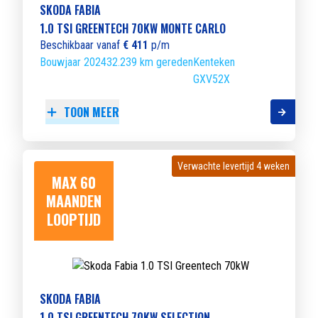
SKODA FABIA
1.0 TSI GREENTECH 70KW MONTE CARLO
Beschikbaar vanaf
€ 411
p/m
Bouwjaar 2024
32.239 km gereden
Kenteken
GXV52X
TOON MEER
Verwachte levertijd 4 weken
Verwachte levertijd 4 weken
MAX 60
MAANDEN
LOOPTIJD
SKODA FABIA
1.0 TSI GREENTECH 70KW SELECTION