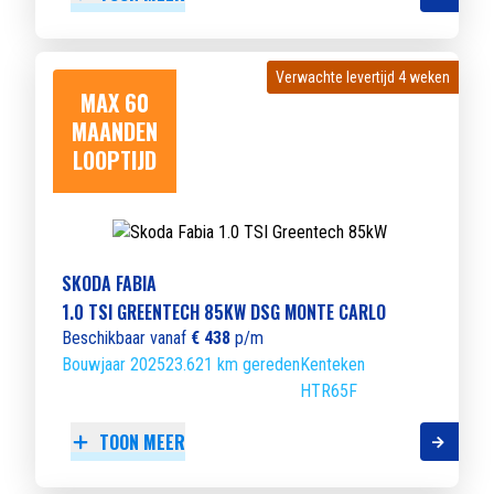
Verwachte levertijd 4 weken
Verwachte levertijd 4 weken
MAX 60
MAANDEN
LOOPTIJD
SKODA FABIA
1.0 TSI GREENTECH 85KW DSG MONTE CARLO
Beschikbaar vanaf
€ 438
p/m
Bouwjaar 2025
23.621 km gereden
Kenteken
HTR65F
TOON MEER