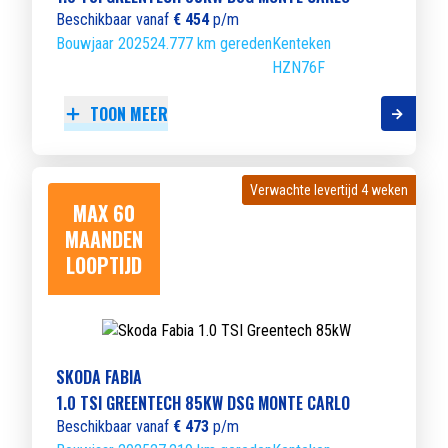
Beschikbaar vanaf
€ 454
p/m
Bouwjaar 2025
24.777 km gereden
Kenteken
HZN76F
TOON MEER
Verwachte levertijd 4 weken
Verwachte levertijd 4 weken
MAX 60
MAANDEN
LOOPTIJD
SKODA FABIA
1.0 TSI GREENTECH 85KW DSG MONTE CARLO
Beschikbaar vanaf
€ 473
p/m