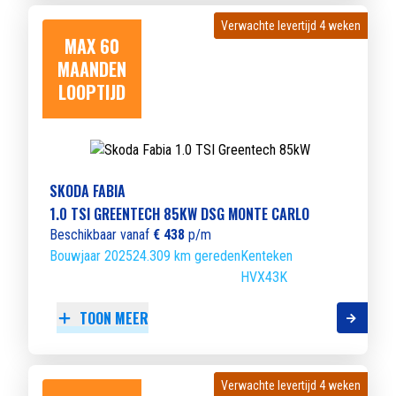
Verwachte levertijd 4 weken
Verwachte levertijd 4 weken
MAX 60
MAANDEN
LOOPTIJD
SKODA FABIA
1.0 TSI GREENTECH 85KW DSG MONTE CARLO
Beschikbaar vanaf
€ 438
p/m
Bouwjaar 2025
24.309 km gereden
Kenteken
HVX43K
TOON MEER
Verwachte levertijd 4 weken
Verwachte levertijd 4 weken