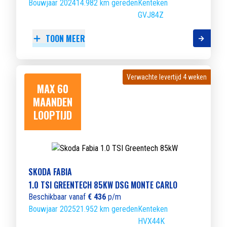
Bouwjaar 2024
14.982 km gereden
Kenteken
GVJ84Z
TOON MEER
Verwachte levertijd 4 weken
Verwachte levertijd 4 weken
MAX 60
MAANDEN
LOOPTIJD
SKODA FABIA
1.0 TSI GREENTECH 85KW DSG MONTE CARLO
Beschikbaar vanaf
€ 436
p/m
Bouwjaar 2025
21.952 km gereden
Kenteken
HVX44K