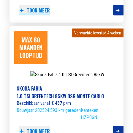
TOON MEER
Verwachte levertijd 4 weken
Verwachte levertijd 4 weken
MAX 60
MAANDEN
LOOPTIJD
SKODA FABIA
1.0 TSI GREENTECH 85KW DSG MONTE CARLO
Beschikbaar vanaf
€ 437
p/m
Bouwjaar 2025
24.593 km gereden
Kenteken
HZP06N
TOON MEER