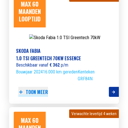
MAX 60
MAANDEN
LOOPTIJD
SKODA FABIA
1.0 TSI GREENTECH 70KW ESSENCE
Beschikbaar vanaf
€ 362
p/m
Bouwjaar 2024
16.000 km gereden
Kenteken
GRF84N
TOON MEER
Verwachte levertijd 4 weken
Verwachte levertijd 4 weken
MAX 60
MAANDEN