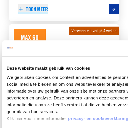
TOON MEER
Verwachte levertijd 4 weken
Verwachte levertijd 4 weken
MAX 60
MAANDEN
LOOPTIJD
Deze website maakt gebruik van cookies
We gebruiken cookies om content en advertenties te persona
SKODA FABIA
social media te bieden en om ons websiteverkeer te analyse
1.0 TSI GREENTECH 85KW DSG BUSINESS ED
informatie over uw gebruik van onze site met onze partners 
adverteren en analyse. Deze partners kunnen deze gegeve
Beschikbaar vanaf
€ 506
p/m
informatie die u aan ze heeft verstrekt of die ze hebben ver
Bouwjaar 2026
7.850 km gereden
Kenteken
gebruik van hun services.
KBK86K
Klik hier voor meer informatie:
privacy- en cookieverklarin
TOON MEER