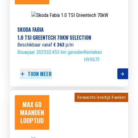
SKODA FABIA
1.0 TSI GREENTECH 70KW SELECTION
Beschikbaar vanaf
€ 363
p/m
Bouwjaar 2025
32.455 km gereden
Kenteken
HVV67F
TOON MEER
Verwachte levertijd 4 weken
Verwachte levertijd 4 weken
MAX 60
MAANDEN
LOOPTIJD