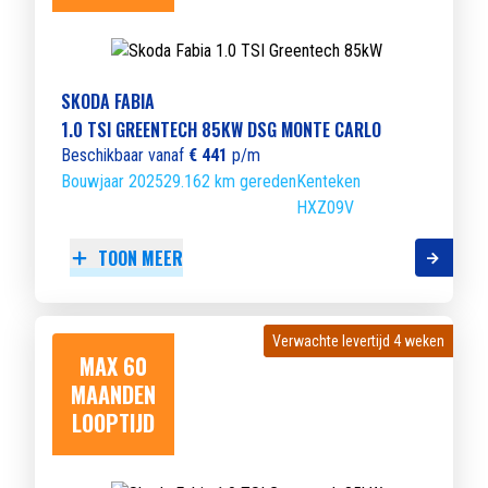
SKODA FABIA
1.0 TSI GREENTECH 85KW DSG MONTE CARLO
Beschikbaar vanaf
€ 441
p/m
Bouwjaar 2025
29.162 km gereden
Kenteken
HXZ09V
TOON MEER
Verwachte levertijd 4 weken
Verwachte levertijd 4 weken
MAX 60
MAANDEN
LOOPTIJD