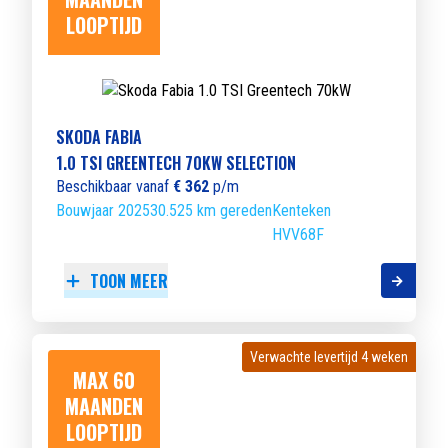
LOOPTIJD
SKODA FABIA
1.0 TSI GREENTECH 70KW SELECTION
Beschikbaar vanaf
€ 362
p/m
Bouwjaar 2025
30.525 km gereden
Kenteken
HVV68F
TOON MEER
Verwachte levertijd 4 weken
Verwachte levertijd 4 weken
MAX 60
MAANDEN
LOOPTIJD