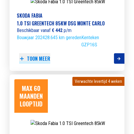
SKODA FABIA
1.0 TSI GREENTECH 85KW DSG MONTE CARLO
Beschikbaar vanaf
€ 442
p/m
Bouwjaar 2024
28.645 km gereden
Kenteken
GZP16S
TOON MEER
Verwachte levertijd 4 weken
Verwachte levertijd 4 weken
MAX 60
MAANDEN
LOOPTIJD