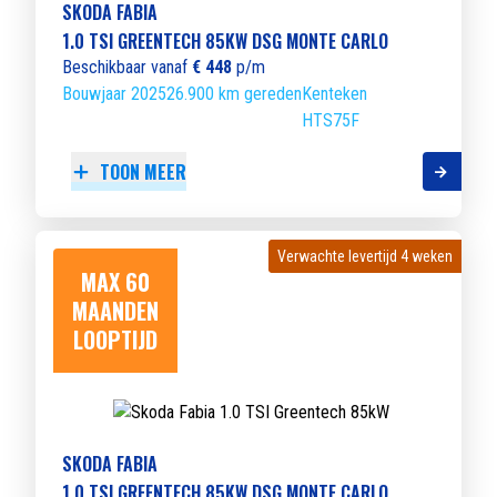
SKODA FABIA
1.0 TSI GREENTECH 85KW DSG MONTE CARLO
Beschikbaar vanaf
€ 448
p/m
Bouwjaar 2025
26.900 km gereden
Kenteken
HTS75F
TOON MEER
Verwachte levertijd 4 weken
Verwachte levertijd 4 weken
MAX 60
MAANDEN
LOOPTIJD
SKODA FABIA
1.0 TSI GREENTECH 85KW DSG MONTE CARLO