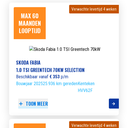
Verwachte levertijd 4 weken
Verwachte levertijd 4 weken
MAX 60
MAANDEN
LOOPTIJD
SKODA FABIA
1.0 TSI GREENTECH 70KW SELECTION
Beschikbaar vanaf
€ 353
p/m
Bouwjaar 2025
25.936 km gereden
Kenteken
HVV62F
TOON MEER
Verwachte levertijd 4 weken
Verwachte levertijd 4 weken