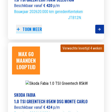
Beschikbaar vanaf
€ 420
p/m
Bouwjaar 2026
20.000 km gereden
Kenteken
JTB12N
TOON MEER
Verwachte levertijd 4 weken
Verwachte levertijd 4 weken
MAX 60
MAANDEN
LOOPTIJD
SKODA FABIA
1.0 TSI GREENTECH 85KW DSG MONTE CARLO
Beschikbaar vanaf
€ 424
p/m