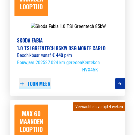
LOOPTIJD
SKODA FABIA
1.0 TSI GREENTECH 85KW DSG MONTE CARLO
Beschikbaar vanaf
€ 440
p/m
Bouwjaar 2025
27.024 km gereden
Kenteken
HVX45K
TOON MEER
Verwachte levertijd 4 weken
Verwachte levertijd 4 weken
MAX 60
MAANDEN
LOOPTIJD