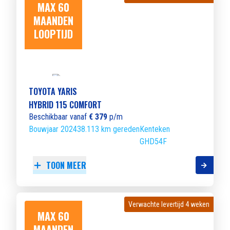
MAX 60
MAANDEN
LOOPTIJD
TOYOTA YARIS
HYBRID 115 COMFORT
Beschikbaar vanaf
€ 379
p/m
Bouwjaar 2024
38.113 km gereden
Kenteken
GHD54F
TOON MEER
Verwachte levertijd 4 weken
Verwachte levertijd 4 weken
MAX 60
MAANDEN