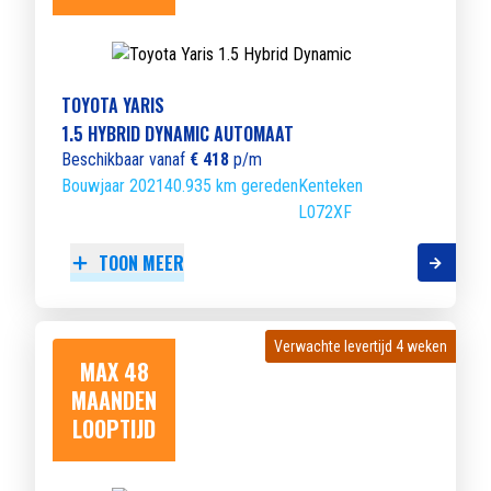
TOYOTA YARIS
1.5 HYBRID DYNAMIC AUTOMAAT
Beschikbaar vanaf
€ 418
p/m
Bouwjaar 2021
40.935 km gereden
Kenteken
L072XF
TOON MEER
Verwachte levertijd 4 weken
Verwachte levertijd 4 weken
MAX 48
MAANDEN
LOOPTIJD