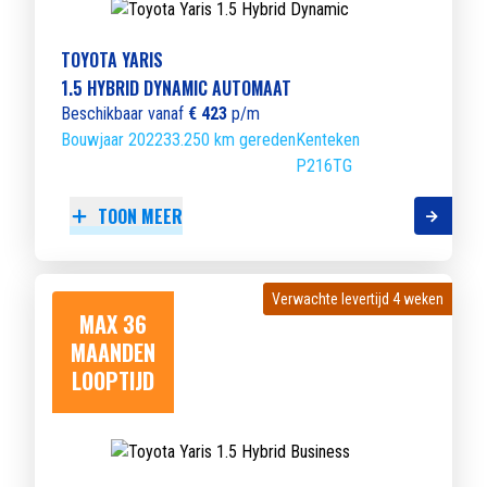
TOYOTA YARIS
1.5 HYBRID DYNAMIC AUTOMAAT
Beschikbaar vanaf
€ 423
p/m
Bouwjaar 2022
33.250 km gereden
Kenteken
P216TG
TOON MEER
Verwachte levertijd 4 weken
Verwachte levertijd 4 weken
MAX 36
MAANDEN
LOOPTIJD