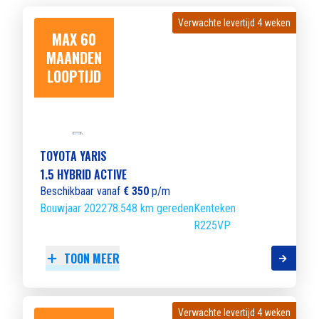
Verwachte levertijd 4 weken
Verwachte levertijd 4 weken
MAX 60
MAANDEN
LOOPTIJD
TOYOTA YARIS
1.5 HYBRID ACTIVE
Beschikbaar vanaf
€ 350
p/m
Bouwjaar 2022
78.548 km gereden
Kenteken
R225VP
TOON MEER
Verwachte levertijd 4 weken
Verwachte levertijd 4 weken