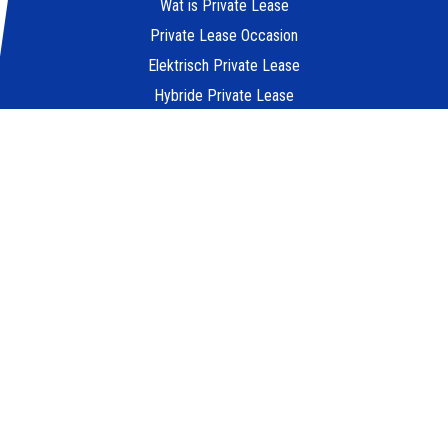
Wat is Private Lease
Private Lease Occasion
Elektrisch Private Lease
Hybride Private Lease
Private Lease vergelijker
Private Lease berekenen
Kleine elektrische auto
Goedkoop auto leasen
POPULAIRE MERKEN
Peugeot private leasen
Kia private leasen
Zeekr private leasen
Tesla private leasen
Ford private leasen