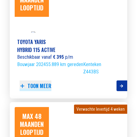
LOOPTIJD
TOYOTA YARIS
HYBRID 115 ACTIVE
Beschikbaar vanaf
€ 395
p/m
Bouwjaar 2024
55.889 km gereden
Kenteken
Z443BS
TOON MEER
Verwachte levertijd 4 weken
Verwachte levertijd 4 weken
MAX 48
MAANDEN
LOOPTIJD