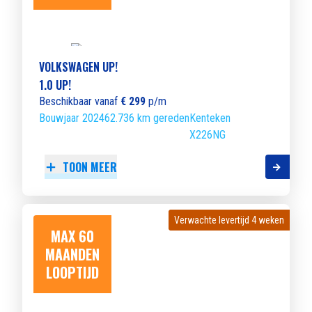
VOLKSWAGEN UP!
1.0 UP!
Beschikbaar vanaf
€ 299
p/m
Bouwjaar 2024
62.736 km gereden
Kenteken
X226NG
TOON MEER
Verwachte levertijd 4 weken
Verwachte levertijd 4 weken
MAX 60
MAANDEN
LOOPTIJD