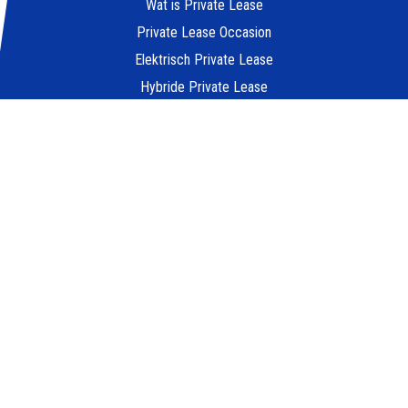
Wat is Private Lease
Private Lease Occasion
Elektrisch Private Lease
Hybride Private Lease
Private Lease vergelijker
Private Lease berekenen
Kleine elektrische auto
Goedkoop auto leasen
POPULAIRE MERKEN
Peugeot private leasen
Kia private leasen
Zeekr private leasen
Tesla private leasen
Ford private leasen