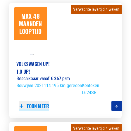
Verwachte levertijd 4 weken
Verwachte levertijd 4 weken
MAX 48
MAANDEN
LOOPTIJD
VOLKSWAGEN UP!
1.0 UP!
Beschikbaar vanaf
€ 267
p/m
Bouwjaar 2021
114.195 km gereden
Kenteken
L624SR
TOON MEER
Verwachte levertijd 4 weken
Verwachte levertijd 4 weken