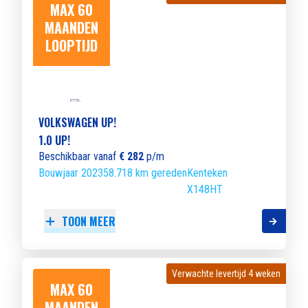
MAX 60
MAANDEN
LOOPTIJD
VOLKSWAGEN UP!
1.0 UP!
Beschikbaar vanaf
€ 282
p/m
Bouwjaar 2023
58.718 km gereden
Kenteken
X148HT
TOON MEER
Verwachte levertijd 4 weken
Verwachte levertijd 4 weken
MAX 60
MAANDEN