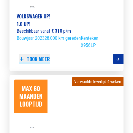
VOLKSWAGEN UP!
1.0 UP!
Beschikbaar vanaf
€ 310
p/m
Bouwjaar 2023
28.000 km gereden
Kenteken
X956LP
TOON MEER
Verwachte levertijd 4 weken
Verwachte levertijd 4 weken
MAX 60
MAANDEN
LOOPTIJD