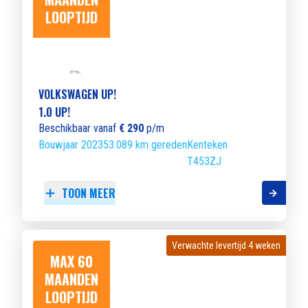
LOOPTIJD
VOLKSWAGEN UP!
1.0 UP!
Beschikbaar vanaf
€ 290
p/m
Bouwjaar 2023
53.089 km gereden
Kenteken
T453ZJ
TOON MEER
Verwachte levertijd 4 weken
Verwachte levertijd 4 weken
MAX 60
MAANDEN
LOOPTIJD