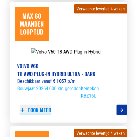
Verwachte levertijd 4 weken
Verwachte levertijd 4 weken
MAX 60
MAANDEN
LOOPTIJD
VOLVO V60
T8 AWD PLUG-IN HYBRID ULTRA - DARK
Beschikbaar vanaf
€ 1057
p/m
Bouwjaar 2026
4.000 km gereden
Kenteken
KBZ16L
TOON MEER
Verwachte levertijd 4 weken
Verwachte levertijd 4 weken