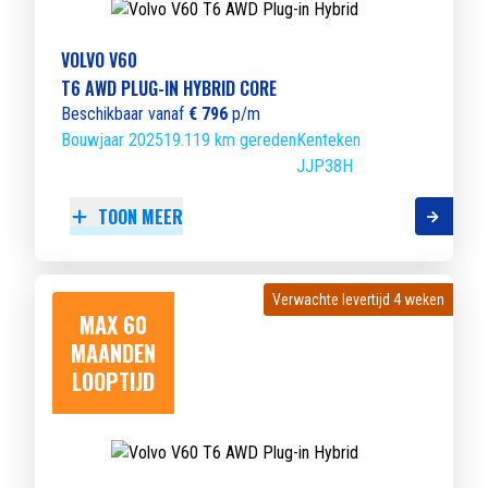
VOLVO V60
T6 AWD PLUG-IN HYBRID CORE
Beschikbaar vanaf
€ 796
p/m
Bouwjaar 2025
19.119 km gereden
Kenteken
JJP38H
TOON MEER
Verwachte levertijd 4 weken
Verwachte levertijd 4 weken
MAX 60
MAANDEN
LOOPTIJD