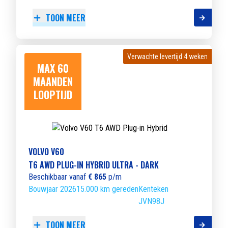
TOON MEER
Verwachte levertijd 4 weken
Verwachte levertijd 4 weken
MAX 60
MAANDEN
LOOPTIJD
VOLVO V60
T6 AWD PLUG-IN HYBRID ULTRA - DARK
Beschikbaar vanaf
€ 865
p/m
Bouwjaar 2026
15.000 km gereden
Kenteken
JVN98J
TOON MEER