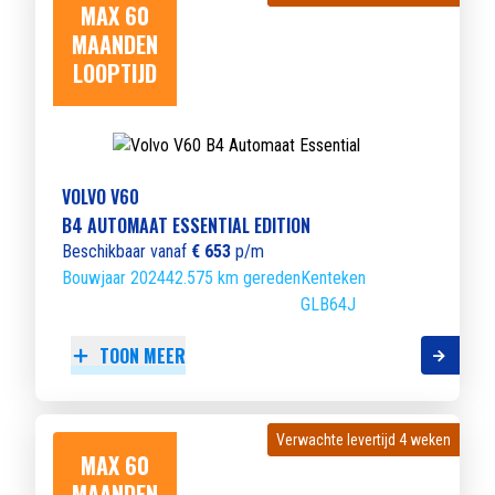
MAX 60
MAANDEN
LOOPTIJD
VOLVO V60
B4 AUTOMAAT ESSENTIAL EDITION
Beschikbaar vanaf
€ 653
p/m
Bouwjaar 2024
42.575 km gereden
Kenteken
GLB64J
TOON MEER
Verwachte levertijd 4 weken
Verwachte levertijd 4 weken
MAX 60
MAANDEN