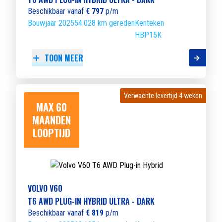
Beschikbaar vanaf
€ 797
p/m
Bouwjaar 2025
54.028 km gereden
Kenteken
HBP15K
TOON MEER
Verwachte levertijd 4 weken
Verwachte levertijd 4 weken
MAX 60
MAANDEN
LOOPTIJD
VOLVO V60
T6 AWD PLUG-IN HYBRID ULTRA - DARK
Beschikbaar vanaf
€ 819
p/m