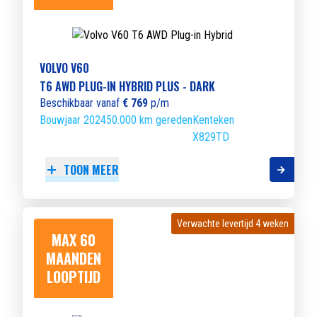
VOLVO V60
T6 AWD PLUG-IN HYBRID PLUS - DARK
Beschikbaar vanaf
€ 769
p/m
Bouwjaar 2024
50.000 km gereden
Kenteken
X829TD
TOON MEER
Verwachte levertijd 4 weken
Verwachte levertijd 4 weken
MAX 60
MAANDEN
LOOPTIJD