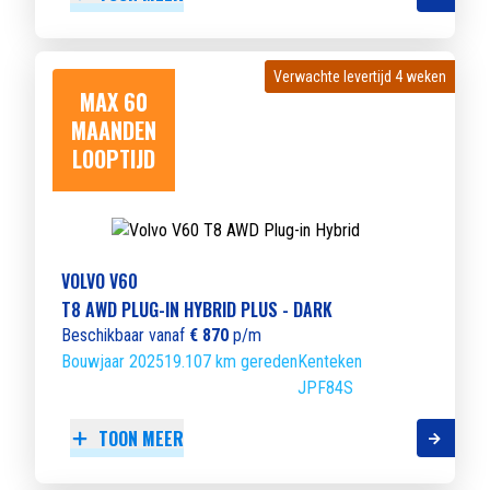
Verwachte levertijd 4 weken
Verwachte levertijd 4 weken
MAX 60
MAANDEN
LOOPTIJD
VOLVO V60
T8 AWD PLUG-IN HYBRID PLUS - DARK
Beschikbaar vanaf
€ 870
p/m
Bouwjaar 2025
19.107 km gereden
Kenteken
JPF84S
TOON MEER