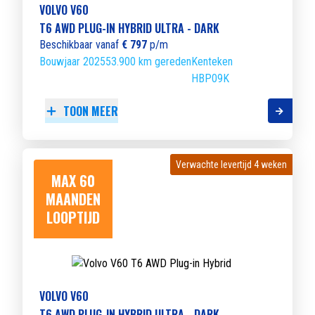
VOLVO V60
T6 AWD PLUG-IN HYBRID ULTRA - DARK
Beschikbaar vanaf
€ 797
p/m
Bouwjaar 2025
53.900 km gereden
Kenteken
HBP09K
TOON MEER
Verwachte levertijd 4 weken
Verwachte levertijd 4 weken
MAX 60
MAANDEN
LOOPTIJD
VOLVO V60
T6 AWD PLUG-IN HYBRID ULTRA - DARK