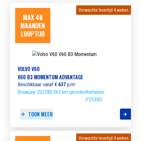
Verwachte levertijd 4 weken
Verwachte levertijd 4 weken
MAX 48
MAANDEN
LOOPTIJD
VOLVO V60
V60 B3 MOMENTUM ADVANTAGE
Beschikbaar vanaf
€ 637
p/m
Bouwjaar 2022
80.363 km gereden
Kenteken
P253BD
TOON MEER
Verwachte levertijd 4 weken
Verwachte levertijd 4 weken