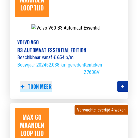
LOOPTIJD
VOLVO V60
B3 AUTOMAAT ESSENTIAL EDITION
Beschikbaar vanaf
€ 654
p/m
Bouwjaar 2024
52.038 km gereden
Kenteken
Z763GV
TOON MEER
Verwachte levertijd 4 weken
Verwachte levertijd 4 weken
MAX 60
MAANDEN
LOOPTIJD