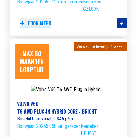
Bouwjaar 2025
60.125 km gereden
Kenteken
GZL89K
TOON MEER
Verwachte levertijd 4 weken
Verwachte levertijd 4 weken
MAX 60
MAANDEN
LOOPTIJD
VOLVO V60
T6 AWD PLUG-IN HYBRID CORE - BRIGHT
Beschikbaar vanaf
€ 846
p/m
Bouwjaar 2025
5.050 km gereden
Kenteken
HBJ96T