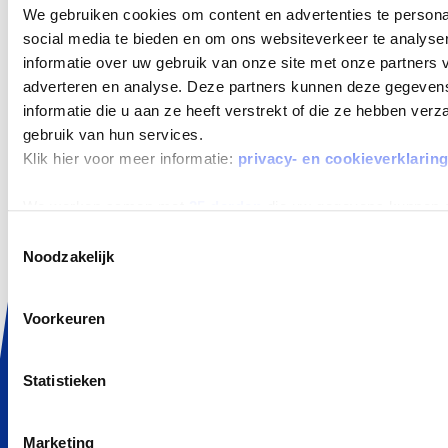
We gebruiken cookies om content en advertenties te persona
AANBOD
social media te bieden en om ons websiteverkeer te analyse
informatie over uw gebruik van onze site met onze partners 
Private Lease
adverteren en analyse. Deze partners kunnen deze gegeve
Occasions
informatie die u aan ze heeft verstrekt of die ze hebben ver
Zelf samenstellen
gebruik van hun services.
Elektrisch en Hybride
Klik hier voor meer informatie:
privacy- en cookieverklarin
Aanbiedingen
We werken samen met
25 derden
die uw gegevens kunnen 
Zakelijk Lease
Toestemmingsselectie
Noodzakelijk
ALLES OVER LEASEN
Wat is Private Lease
Voorkeuren
Private Lease Occasion
Elektrisch Private Lease
Statistieken
Hybride Private Lease
Private Lease vergelijker
Marketing