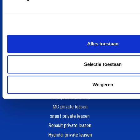
Private Lease berekenen
Kleine elektrische auto
Goedkoop auto leasen
POPULAIRE MERKEN
Alles toestaan
Peugeot private leasen
Kia private leasen
Selectie toestaan
Zeekr private leasen
Tesla private leasen
Weigeren
Ford private leasen
BYD private leasen
MG private leasen
smart private leasen
Renault private leasen
Hyundai private leasen