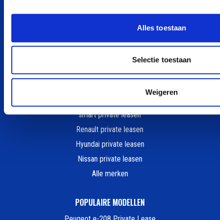
Peugeot private leasen
Kia private leasen
Alles toestaan
Zeekr private leasen
Tesla private leasen
Selectie toestaan
Ford private leasen
BYD private leasen
Weigeren
MG private leasen
smart private leasen
Renault private leasen
Hyundai private leasen
Nissan private leasen
Alle merken
POPULAIRE MODELLEN
Peugeot e-208 Private Lease