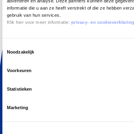
adverteren en analyse. Deze partners kunnen deze gegeve
Elektrisch en Hybride
informatie die u aan ze heeft verstrekt of die ze hebben ver
Aanbiedingen
gebruik van hun services.
Klik hier voor meer informatie:
privacy- en cookieverklarin
Zakelijk Lease
We werken samen met
25 derden
die uw gegevens kunnen 
ALLES OVER LEASEN
Toestemmingsselectie
Wat is Private Lease
Noodzakelijk
Private Lease Occasion
Elektrisch Private Lease
Voorkeuren
Hybride Private Lease
Private Lease vergelijker
Statistieken
Private Lease berekenen
Kleine elektrische auto
Marketing
Goedkoop auto leasen
POPULAIRE MERKEN