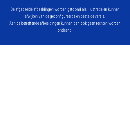
De afgebeelde afbeeldingen worden getoond als illustratie en kunnen
afwijken van de geconfigureerde en bestelde versie.
Aan de betreffende afbeeldingen kunnen dan ook geen rechten worden
ontleend.