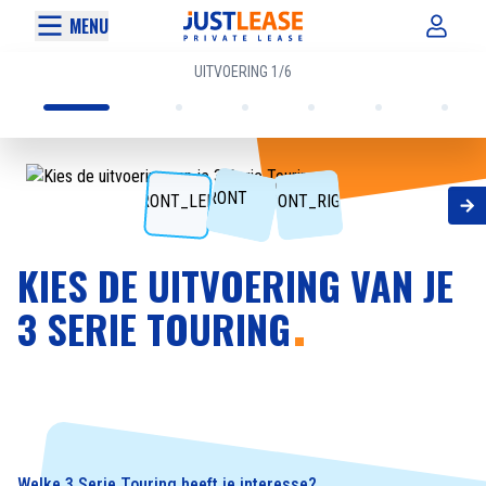
MENU
UITVOERING
1
/
6
KIES DE UITVOERING VAN JE
3 SERIE TOURING
Welke 3 Serie Touring heeft je interesse?