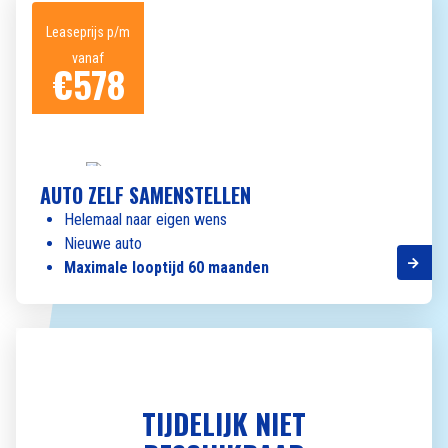
Leaseprijs p/m
vanaf
€
578
AUTO ZELF SAMENSTELLEN
Helemaal naar eigen wens
Nieuwe auto
Maximale looptijd 60 maanden
TIJDELIJK NIET