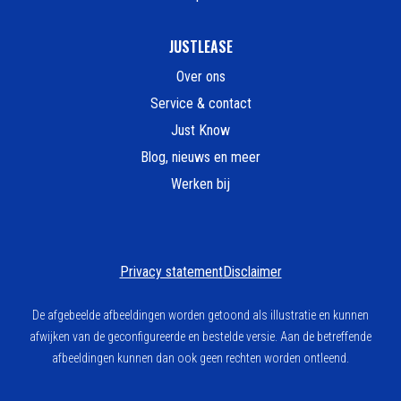
JUSTLEASE
Over ons
Service & contact
Just Know
Blog, nieuws en meer
Werken bij
Privacy statement
Disclaimer
De afgebeelde afbeeldingen worden getoond als illustratie en kunnen
afwijken van de geconfigureerde en bestelde versie. Aan de betreffende
afbeeldingen kunnen dan ook geen rechten worden ontleend.