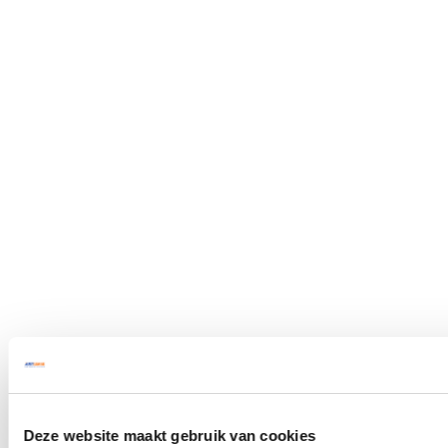
Deze website maakt gebruik van cookies