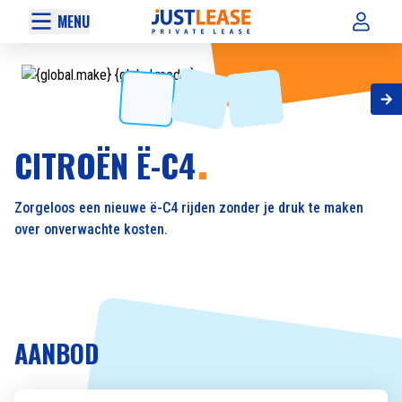
MENU
CITROËN Ë-C4
Zorgeloos een nieuwe ë-C4 rijden zonder je druk te maken
over onverwachte kosten.
AANBOD