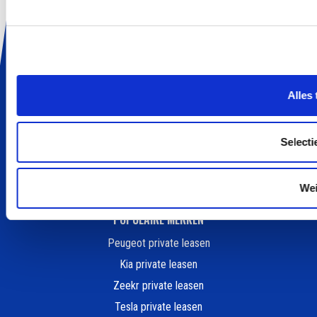
ALLES OVER LEASEN
Wat is Private Lease
Private Lease Occasion
Elektrisch Private Lease
Hybride Private Lease
Alles
Private Lease vergelijker
Private Lease berekenen
Selecti
Kleine elektrische auto
Goedkoop auto leasen
We
POPULAIRE MERKEN
Peugeot private leasen
Kia private leasen
Zeekr private leasen
Tesla private leasen