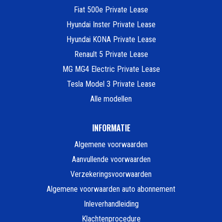
Fiat 500e Private Lease
Hyundai Inster Private Lease
Hyundai KONA Private Lease
Renault 5 Private Lease
MG MG4 Electric Private Lease
Tesla Model 3 Private Lease
Alle modellen
INFORMATIE
Algemene voorwaarden
Aanvullende voorwaarden
Verzekeringsvoorwaarden
Algemene voorwaarden auto abonnement
Inleverhandleiding
Klachtenprocedure