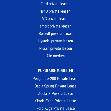
Ford private leasen
BYD private leasen
MG private leasen
smart private leasen
Renault private leasen
Hyundai private leasen
Nissan private leasen
Alle merken
POPULAIRE MODELLEN
Peugeot e-208 Private Lease
Dacia Spring Private Lease
Zeekr X Private Lease
Škoda Elroq Private Lease
Ford Kuga Private Lease