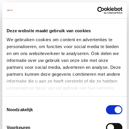
Deze website maakt gebruik van cookies
We gebruiken cookies om content en advertenties te
personaliseren, om functies voor social media te bieden
en om ons websiteverkeer te analyseren. Ook delen we
informatie over uw gebruik van onze site met onze
partners voor social media, adverteren en analyse. Deze
partners kunnen deze gegevens combineren met andere
informatie die u aan ze heeft verstrekt of die ze hebben
verzameld op basis van uw gebruik van hun services.
Klik hier voor meer informatie:
privacy- en
cookieverklaring
Toestemmingsselectie
Noodzakelijk
We werken samen met
25 derden
die uw gegevens
Application error: a client-side exception has occurred
(see the
kunnen ontvangen en verwerken.
Voorkeuren