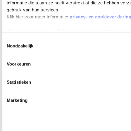
informatie die u aan ze heeft verstrekt of die ze hebben ver
gebruik van hun services.
Klik hier voor meer informatie:
privacy- en cookieverklarin
We werken samen met
25 derden
die uw gegevens kunnen 
Toestemmingsselectie
Noodzakelijk
Voorkeuren
Statistieken
Marketing