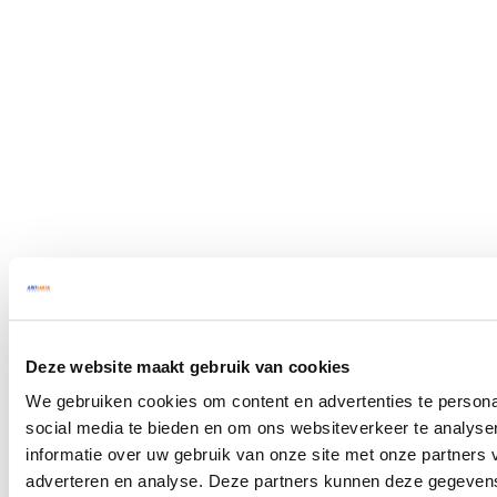
Deze website maakt gebruik van cookies
We gebruiken cookies om content en advertenties te persona
social media te bieden en om ons websiteverkeer te analyse
informatie over uw gebruik van onze site met onze partners 
adverteren en analyse. Deze partners kunnen deze gegeve