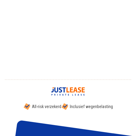
All-risk verzekerd
Inclusief wegenbelasting