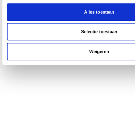
Alles toestaan
Selectie toestaan
Weigeren