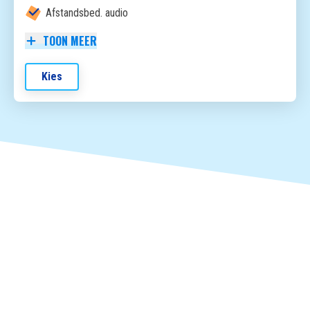
Afstandsbed. audio
TOON MEER
Kies