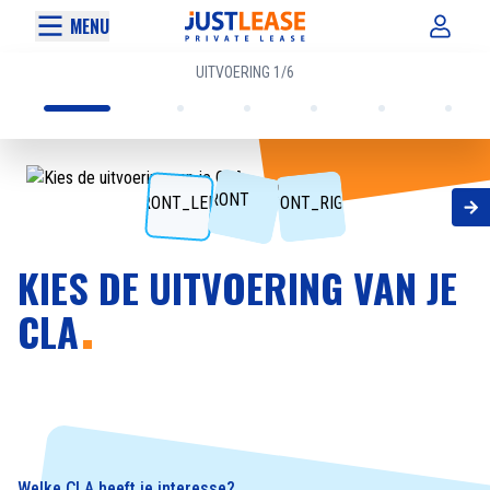
MENU
UITVOERING
1
/
6
KIES DE UITVOERING VAN JE
CLA
Welke CLA heeft je interesse?