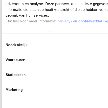
adverteren en analyse. Deze partners kunnen deze gegeve
informatie die u aan ze heeft verstrekt of die ze hebben ver
gebruik van hun services.
Klik hier voor meer informatie:
privacy- en cookieverklarin
We werken samen met
25 derden
die uw gegevens kunnen 
Toestemmingsselectie
Noodzakelijk
Voorkeuren
Statistieken
Marketing