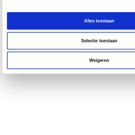
Alles toestaan
Selectie toestaan
Weigeren