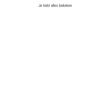
Je hebt alles bekeken