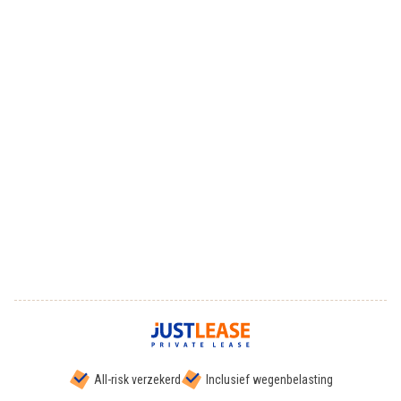
All-risk verzekerd
Inclusief wegenbelasting