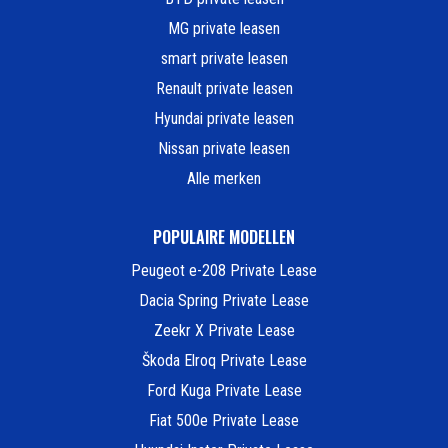
MG private leasen
smart private leasen
Renault private leasen
Hyundai private leasen
Nissan private leasen
Alle merken
POPULAIRE MODELLEN
Peugeot e-208 Private Lease
Dacia Spring Private Lease
Zeekr X Private Lease
Škoda Elroq Private Lease
Ford Kuga Private Lease
Fiat 500e Private Lease