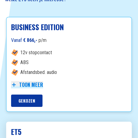
BUSINESS EDITION
Vanaf
€ 866,-
p/m
12v stopcontact
ABS
Afstandsbed. audio
TOON MEER
GEKOZEN
ET5