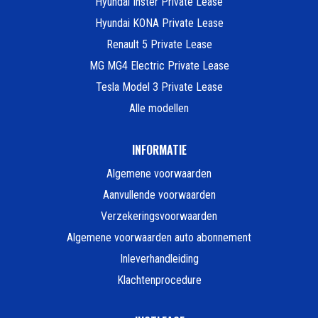
Hyundai Inster Private Lease
Hyundai KONA Private Lease
Renault 5 Private Lease
MG MG4 Electric Private Lease
Tesla Model 3 Private Lease
Alle modellen
INFORMATIE
Algemene voorwaarden
Aanvullende voorwaarden
Verzekeringsvoorwaarden
Algemene voorwaarden auto abonnement
Inleverhandleiding
Klachtenprocedure