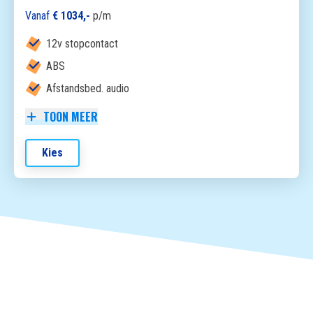
Vanaf
€ 1034,-
p/m
12v stopcontact
ABS
Afstandsbed. audio
TOON MEER
Kies