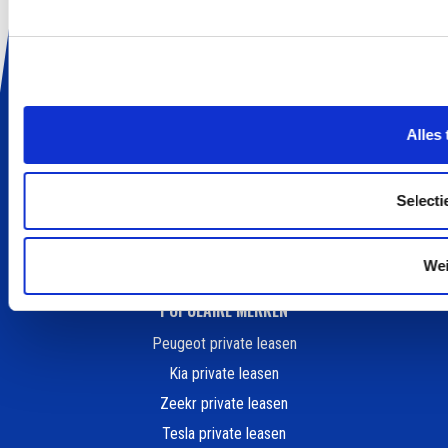
ALLES OVER LEASEN
Wat is Private Lease
Private Lease Occasion
Elektrisch Private Lease
Hybride Private Lease
Alles
Private Lease vergelijker
Private Lease berekenen
Selecti
Kleine elektrische auto
Goedkoop auto leasen
We
POPULAIRE MERKEN
Peugeot private leasen
Kia private leasen
Zeekr private leasen
Tesla private leasen