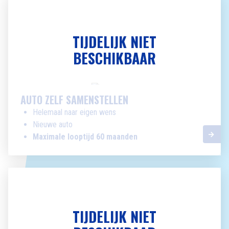
TIJDELIJK NIET
BESCHIKBAAR
AUTO ZELF SAMENSTELLEN
Helemaal naar eigen wens
Nieuwe auto
Maximale looptijd 60 maanden
TIJDELIJK NIET