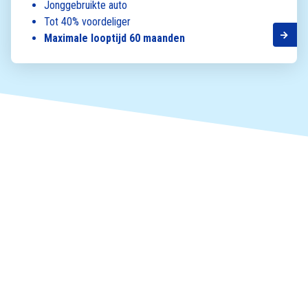
Jonggebruikte auto
Tot 40% voordeliger
Maximale looptijd 60 maanden