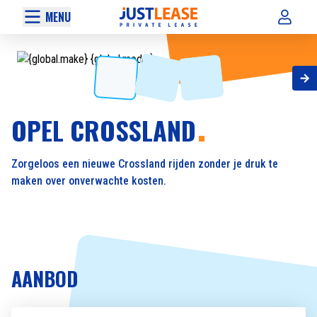
MENU
OPEL CROSSLAND
Zorgeloos een nieuwe Crossland rijden zonder je druk te
maken over onverwachte kosten.
AANBOD