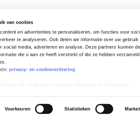
ik van cookies
ontent en advertenties te personaliseren, om functies voor soci
kosten
Kosteloos aanpasbaar
120 specialisten, ruim 45
erkeer te analyseren. Ook delen we informatie over uw gebruik
or social media, adverteren en analyse. Deze partners kunnen 
ormatie die u aan ze heeft verstrekt of die ze hebben verzameld
es.
atie:
privacy- en cookieverklaring
 derden
die uw gegevens kunnen ontvangen en verwerken.
All-risk verzekerd
Inclusief wegenbelasting
Voorkeuren
Statistieken
Market