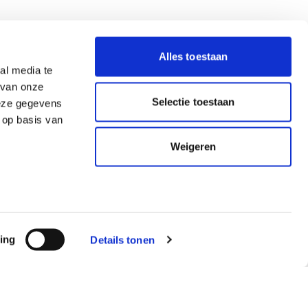
Alles toestaan
al media te
723,-
 jaar ervaring
VOLGENDE
 van onze
p/m
Selectie toestaan
deze gegevens
 op basis van
Weigeren
ing
Details tonen