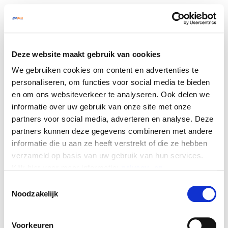
Deze website maakt gebruik van cookies
We gebruiken cookies om content en advertenties te
personaliseren, om functies voor social media te bieden
en om ons websiteverkeer te analyseren. Ook delen we
informatie over uw gebruik van onze site met onze
partners voor social media, adverteren en analyse. Deze
partners kunnen deze gegevens combineren met andere
informatie die u aan ze heeft verstrekt of die ze hebben
verzameld op basis van uw gebruik van hun services.
Klik hier voor meer informatie:
privacy- en
cookieverklaring
Toestemmingsselectie
Noodzakelijk
We werken samen met
25 derden
die uw gegevens
Application error: a client-side exception has occurred
(see the
kunnen ontvangen en verwerken.
Voorkeuren