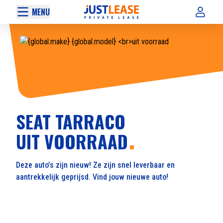
MENU
SEAT TARRACO
UIT VOORRAAD
Deze auto’s zijn nieuw! Ze zijn snel leverbaar en
aantrekkelijk geprijsd. Vind jouw nieuwe auto!