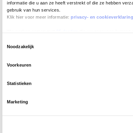
informatie die u aan ze heeft verstrekt of die ze hebben ver
gebruik van hun services.
Klik hier voor meer informatie:
privacy- en cookieverklarin
We werken samen met
25 derden
die uw gegevens kunnen 
Toestemmingsselectie
Noodzakelijk
Voorkeuren
Statistieken
Marketing