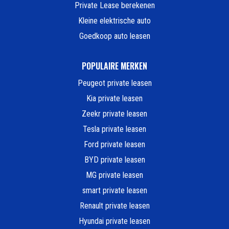
Private Lease berekenen
Kleine elektrische auto
Goedkoop auto leasen
POPULAIRE MERKEN
Peugeot private leasen
Kia private leasen
Zeekr private leasen
Tesla private leasen
Ford private leasen
BYD private leasen
MG private leasen
smart private leasen
Renault private leasen
Hyundai private leasen