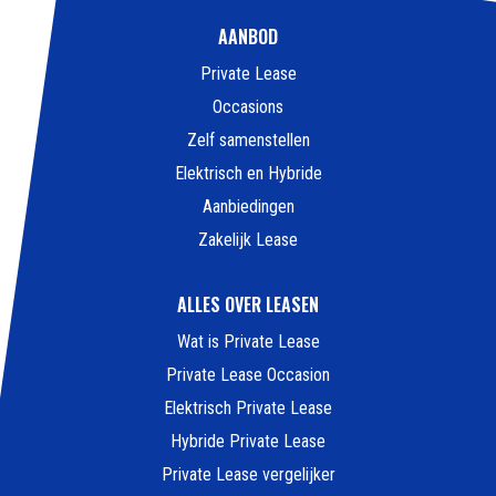
AANBOD
Private Lease
Occasions
Zelf samenstellen
Elektrisch en Hybride
Aanbiedingen
Zakelijk Lease
ALLES OVER LEASEN
Wat is Private Lease
Private Lease Occasion
Elektrisch Private Lease
Hybride Private Lease
Private Lease vergelijker