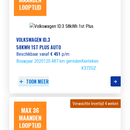
LOOPTIJD
VOLKSWAGEN ID.3
58KWH 1ST PLUS AUTO
Beschikbaar vanaf
€ 451
p/m
Bouwjaar 2020
120.487 km gereden
Kenteken
K372GZ
TOON MEER
Verwachte levertijd 4 weken
Verwachte levertijd 4 weken
MAX 36
MAANDEN
LOOPTIJD