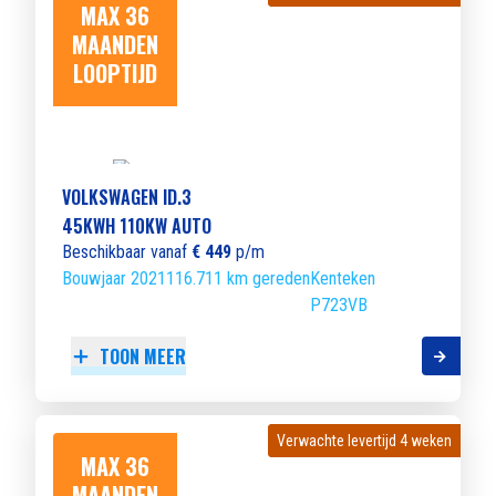
MAX 36
MAANDEN
LOOPTIJD
VOLKSWAGEN ID.3
45KWH 110KW AUTO
Beschikbaar vanaf
€ 449
p/m
Bouwjaar 2021
116.711 km gereden
Kenteken
P723VB
TOON MEER
Verwachte levertijd 4 weken
Verwachte levertijd 4 weken
MAX 36
MAANDEN