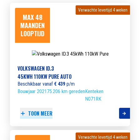
Verwachte levertijd 4 weken
Verwachte levertijd 4 weken
MAX 48
MAANDEN
LOOPTIJD
VOLKSWAGEN ID.3
45KWH 110KW PURE AUTO
Beschikbaar vanaf
€ 439
p/m
Bouwjaar 2021
75.206 km gereden
Kenteken
N071RK
TOON MEER
Verwachte levertijd 4 weken
Verwachte levertijd 4 weken