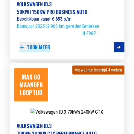
VOLKSWAGEN ID.3
59KWH 150KW PRO BUSINESS AUTO
Beschikbaar vanaf
€ 653
p/m
Bouwjaar 2025
12.968 km gereden
Kenteken
JLF98P
TOON MEER
Verwachte levertijd 4 weken
Verwachte levertijd 4 weken
MAX 60
MAANDEN
LOOPTIJD
VOLKSWAGEN ID.3
79KWH 240KW GTX PERFORMANCE AUTO