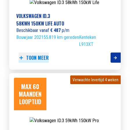
VOLKSWAGEN ID.3
58KWH 150KW LIFE AUTO
Beschikbaar vanaf
€ 487
p/m
Bouwjaar 2021
55.819 km gereden
Kenteken
L913XT
TOON MEER
Verwachte levertijd 4 weken
Verwachte levertijd 4 weken
MAX 60
MAANDEN
LOOPTIJD