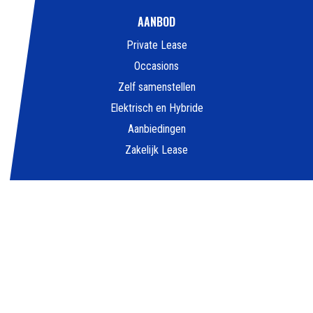
AANBOD
Private Lease
Occasions
Zelf samenstellen
Elektrisch en Hybride
Aanbiedingen
Zakelijk Lease
ALLES OVER LEASEN
Wat is Private Lease
Private Lease Occasion
Elektrisch Private Lease
Hybride Private Lease
Private Lease vergelijker