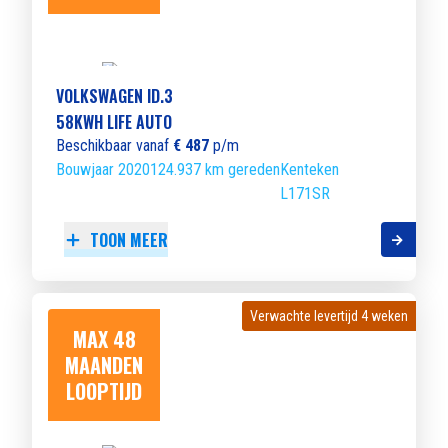
VOLKSWAGEN ID.3
58KWH LIFE AUTO
Beschikbaar vanaf
€ 487
p/m
Bouwjaar 2020
124.937 km gereden
Kenteken
L171SR
TOON MEER
Verwachte levertijd 4 weken
Verwachte levertijd 4 weken
MAX 48
MAANDEN
LOOPTIJD