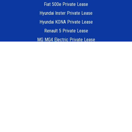
Fiat 500e Private Lease
Hyundai Inster Private Lease
Hyundai KONA Private Lease
Renault 5 Private Lease
MG MG4 Electric Private Lease
Tesla Model 3 Private Lease
Alle modellen
INFORMATIE
Algemene voorwaarden
Aanvullende voorwaarden
Verzekeringsvoorwaarden
Algemene voorwaarden auto abonnement
Inleverhandleiding
Klachtenprocedure