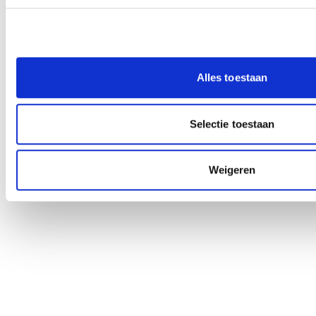
Alles toestaan
Selectie toestaan
Weigeren