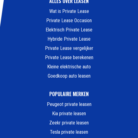
ALLES OVER LEASEN
Wat is Private Lease
Private Lease Occasion
Elektrisch Private Lease
Hybride Private Lease
Private Lease vergelijker
Private Lease berekenen
Kleine elektrische auto
Goedkoop auto leasen
POPULAIRE MERKEN
Peugeot private leasen
Kia private leasen
Zeekr private leasen
Tesla private leasen