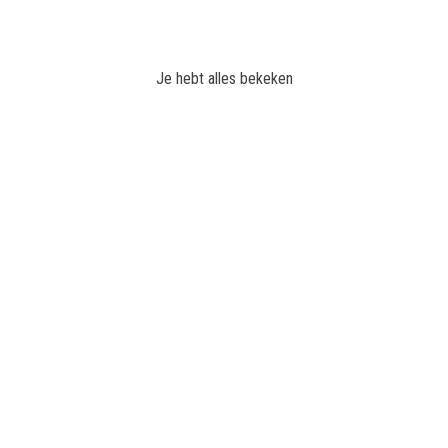
Je hebt alles bekeken