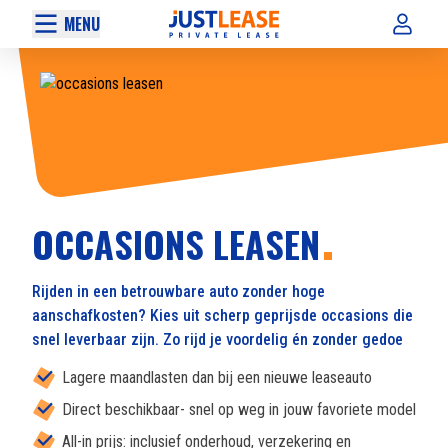
MENU
OCCASIONS LEASEN
Rijden in een betrouwbare auto zonder hoge
aanschafkosten? Kies uit scherp geprijsde occasions die
snel leverbaar zijn. Zo rijd je voordelig én zonder gedoe
Lagere maandlasten dan bij een nieuwe leaseauto
Direct beschikbaar- snel op weg in jouw favoriete model
All-in prijs: inclusief onderhoud, verzekering en