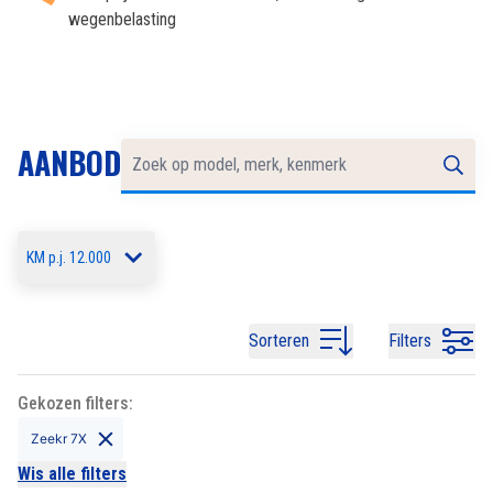
wegenbelasting
AANBOD
KM p.j. 12.000
Geen resultaten gevonden
Sorteren
Filters
Gekozen filters:
Zeekr 7X
Wis alle filters