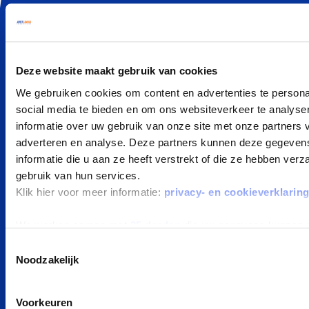
Elektrisch Private Lease
Hybride Private Lease
Private Lease vergelijker
Deze website maakt gebruik van cookies
Private Lease berekenen
We gebruiken cookies om content en advertenties te persona
Kleine elektrische auto
social media te bieden en om ons websiteverkeer te analyse
Goedkoop auto leasen
informatie over uw gebruik van onze site met onze partners 
adverteren en analyse. Deze partners kunnen deze gegeve
POPULAIRE MERKEN
informatie die u aan ze heeft verstrekt of die ze hebben ver
gebruik van hun services.
Peugeot private leasen
Klik hier voor meer informatie:
privacy- en cookieverklarin
Kia private leasen
Zeekr private leasen
We werken samen met
25 derden
die uw gegevens kunnen 
Tesla private leasen
Toestemmingsselectie
Noodzakelijk
Ford private leasen
BYD private leasen
Voorkeuren
MG private leasen