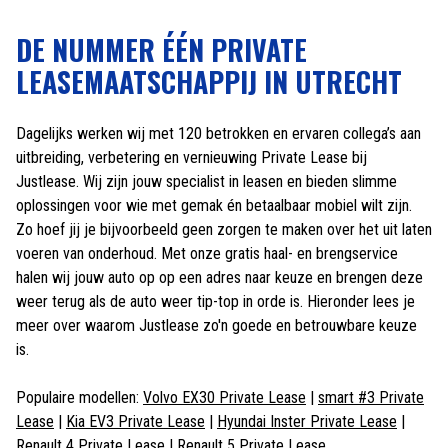
DE NUMMER ÉÉN PRIVATE
LEASEMAATSCHAPPIJ IN UTRECHT
Dagelijks werken wij met 120 betrokken en ervaren collega’s aan
uitbreiding, verbetering en vernieuwing Private Lease bij
Justlease. Wij zijn jouw specialist in leasen en bieden slimme
oplossingen voor wie met gemak én betaalbaar mobiel wilt zijn.
Zo hoef jij je bijvoorbeeld geen zorgen te maken over het uit laten
voeren van onderhoud. Met onze gratis haal- en brengservice
halen wij jouw auto op op een adres naar keuze en brengen deze
weer terug als de auto weer tip-top in orde is. Hieronder lees je
meer over waarom Justlease zo'n goede en betrouwbare keuze
is.
Populaire modellen:
Volvo EX30 Private Lease
|
smart #3 Private
Lease
|
Kia EV3 Private Lease
|
Hyundai Inster Private Lease
|
Renault 4 Private Lease
|
Renault 5 Private Lease