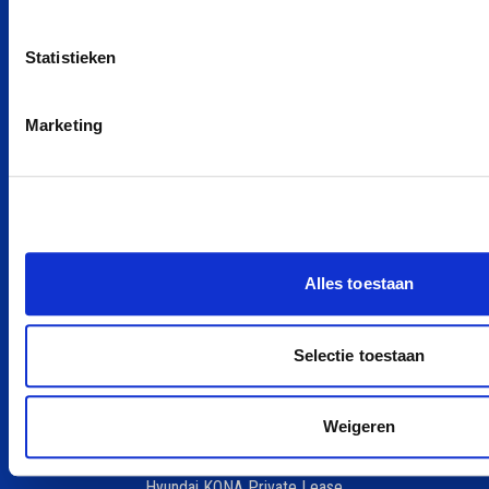
smart private leasen
Statistieken
Renault private leasen
Hyundai private leasen
Nissan private leasen
Marketing
Alle merken
POPULAIRE MODELLEN
Peugeot e-208 Private Lease
Alles toestaan
Dacia Spring Private Lease
Zeekr X Private Lease
Selectie toestaan
Škoda Elroq Private Lease
Ford Kuga Private Lease
Fiat 500e Private Lease
Weigeren
Hyundai Inster Private Lease
Hyundai KONA Private Lease