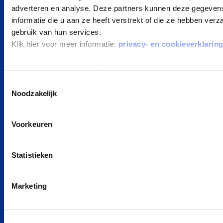
Private Lease berekenen
adverteren en analyse. Deze partners kunnen deze gegeve
informatie die u aan ze heeft verstrekt of die ze hebben ver
Kleine elektrische auto
gebruik van hun services.
Goedkoop auto leasen
Klik hier voor meer informatie:
privacy- en cookieverklarin
POPULAIRE MERKEN
We werken samen met
25 derden
die uw gegevens kunnen 
Peugeot private leasen
Toestemmingsselectie
Noodzakelijk
Kia private leasen
Zeekr private leasen
Voorkeuren
Tesla private leasen
Ford private leasen
Statistieken
BYD private leasen
MG private leasen
Marketing
smart private leasen
Renault private leasen
Hyundai private leasen