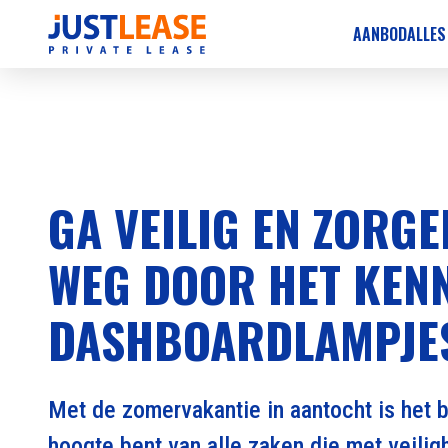
AANBOD
ALLES
GA VEILIG EN ZORG
WEG DOOR HET KENN
DASHBOARDLAMPJE
Met de zomervakantie in aantocht is het b
hoogte bent van alle zaken die met veili