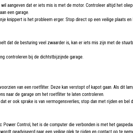
il aangeven dat er iets mis is met de motor. Controleer altijd het oliep
aan een garage.
nje knippert is het probleem erger. Stop direct op een veilige plaats e
elt dat de besturing veel zwaarder is, kan er iets mis zijn met de stuur
ng controleren bij de dichtstbijzijnde garage.
 voorzien van een roetfilter. Deze kan verstopt of kapot gaan. Als dit lam
ns naar de garage om het roetfilter te laten controleren.
t dat er ook sprake is van vermogensverlies; stop dan met rijden en be
c Power Control, het is de computer die verbonden is met het gaspedaal 
wordt geadviseerd naar een veilige plek te rijden en contact op te ne