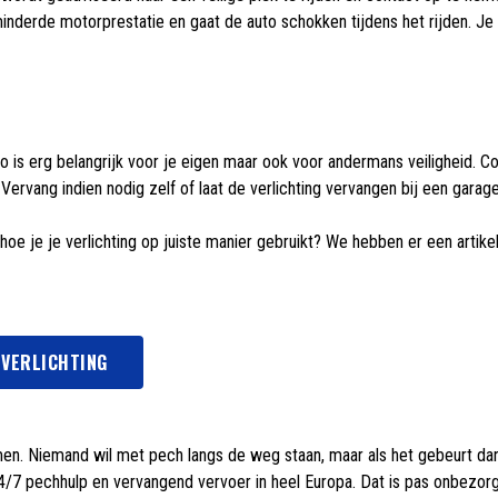
inderde motorprestatie en gaat de auto schokken tijdens het rijden. Je 
to is erg belangrijk voor je eigen maar ook voor andermans veiligheid. Con
Vervang indien nodig zelf of laat de verlichting vervangen bij een garage
hoe je je verlichting op juiste manier gebruikt? We hebben er een artike
 VERLICHTING
en. Niemand wil met pech langs de weg staan, maar als het gebeurt dan w
4/7 pechhulp en vervangend vervoer in heel Europa. Dat is pas onbezor