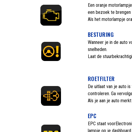
Een oranje motorlampje w
een bezoek te brengen 
Als het motorlampje ora
BESTURING
Wanneer je in de auto vo
snelheden.
Laat de stuurbekrachtigi
ROETFILTER
De uitlaat van je auto is
controleren. Ga vervolge
Als je aan je auto merk
EPC
EPC staat voorElectroni
lampje op je dashboard 