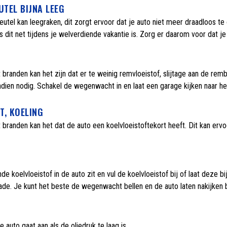
UTEL BIJNA LEEG
leutel kan leegraken, dit zorgt ervoor dat je auto niet meer draadloos te 
s dit net tijdens je welverdiende vakantie is. Zorg er daarom voor dat je
 branden kan het zijn dat er te weinig remvloeistof, slijtage aan de r
indien nodig. Schakel de wegenwacht in en laat een garage kijken naar h
T, KOELING
branden kan het dat de auto een koelvloeistoftekort heeft. Dit kan ervoo
de koelvloeistof in de auto zit en vul de koelvloeistof bij of laat deze b
de. Je kunt het beste de wegenwacht bellen en de auto laten nakijken bi
 auto gaat aan als de oliedruk te laag is.