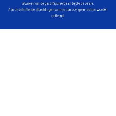
afwijken van de geconfigureerde en bestelde versie.
Aan de betreffende afbeeldingen kunnen dan ook geen rechten worden
ontleend.