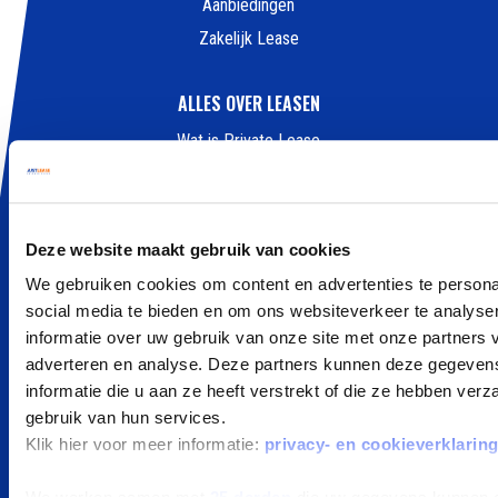
Aanbiedingen
Zakelijk Lease
ALLES OVER LEASEN
Wat is Private Lease
Private Lease Occasion
Elektrisch Private Lease
Hybride Private Lease
Deze website maakt gebruik van cookies
Private Lease vergelijker
We gebruiken cookies om content en advertenties te persona
Private Lease berekenen
social media te bieden en om ons websiteverkeer te analyse
informatie over uw gebruik van onze site met onze partners 
Kleine elektrische auto
adverteren en analyse. Deze partners kunnen deze gegeve
Goedkoop auto leasen
informatie die u aan ze heeft verstrekt of die ze hebben ver
gebruik van hun services.
POPULAIRE MERKEN
Klik hier voor meer informatie:
privacy- en cookieverklarin
Peugeot private leasen
We werken samen met
25 derden
die uw gegevens kunnen 