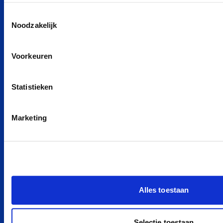
Kia private leasen
Toestemmingsselectie
Zeekr private leasen
Noodzakelijk
Tesla private leasen
Ford private leasen
Voorkeuren
BYD private leasen
MG private leasen
Statistieken
smart private leasen
Renault private leasen
Marketing
Hyundai private leasen
Nissan private leasen
Alle merken
POPULAIRE MODELLEN
Alles toestaan
Peugeot e-208 Private Lease
Dacia Spring Private Lease
Selectie toestaan