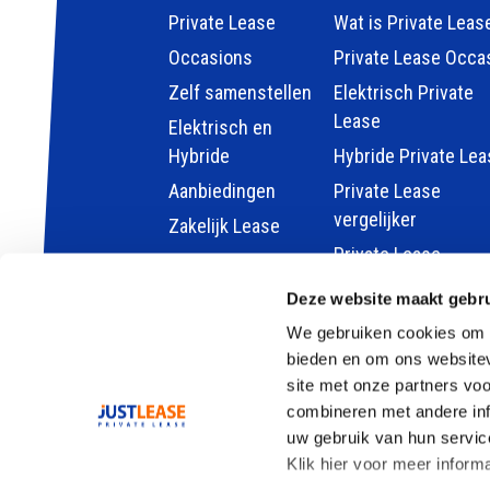
Private Lease
Wat is Private Leas
Occasions
Private Lease Occa
Zelf samenstellen
Elektrisch Private
Lease
Elektrisch en
Hybride
Hybride Private Lea
Aanbiedingen
Private Lease
vergelijker
Zakelijk Lease
Private Lease
berekenen
Deze website maakt gebru
Kleine elektrische 
We gebruiken cookies om c
Goedkoop auto lea
bieden en om ons websitev
site met onze partners vo
combineren met andere inf
uw gebruik van hun servic
Klik hier voor meer inform