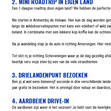
2. MINI ROADTRIP IN EIGEN LAND
Een 1-daagse roadtrip door eigen land? We hebben de perfecte 
We starten in Arnhembij de Veluwe. Hier kan de dag worden gest
langs de wildobservatiepunten met kans een edelhert of wild zwi
beland. In combinatie met een lekkere kop koffie kan de ochtend
Na je wandeling stap je de auto in richting Amerongen. Hier vind
Tot slot rij je richting Scheveningen waar je de dag gezellig af
heerlijk vers visje eten bij een van de vele strandtenten.
3. DRIELANDENPUNT BEZOEKEN
Ben jij al wel eens binnenvijf seconde in drie verschillende land
jaar gratis te bezoeken. Het is omringd door natuur en daardoo
4. AARDBEIEN DRIVE-IN
De aardbeien zijn weer in het seizoen! Je hebt vast de heerlijke