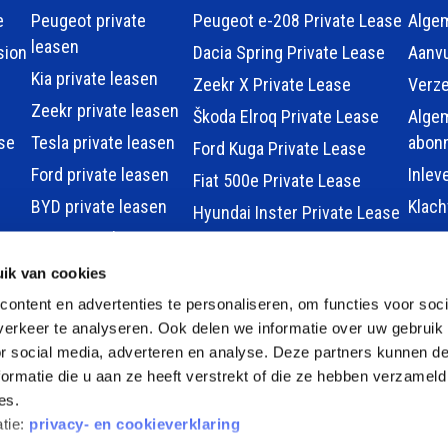
e
Peugeot private
Peugeot e-208 Private Lease
Alge
leasen
sion
Dacia Spring Private Lease
Aanvu
Kia private leasen
Zeekr X Private Lease
Verz
Zeekr private leasen
Škoda Elroq Private Lease
Alge
se
Tesla private leasen
abon
Ford Kuga Private Lease
Ford private leasen
Inlev
Fiat 500e Private Lease
BYD private leasen
Klac
Hyundai Inster Private Lease
MG private leasen
Hyundai KONA Private Lease
smart private leasen
ik van cookies
Renault 5 Private Lease
auto
Renault private leasen
ontent en advertenties te personaliseren, om functies voor soci
MG MG4 Electric Private
sen
erkeer te analyseren. Ook delen we informatie over uw gebruik
Hyundai private
Lease
or social media, adverteren en analyse. Deze partners kunnen 
leasen
Tesla Model 3 Private Lease
ormatie die u aan ze heeft verstrekt of die ze hebben verzameld
Nissan private leasen
Alle modellen
es.
Alle merken
atie:
privacy- en cookieverklaring