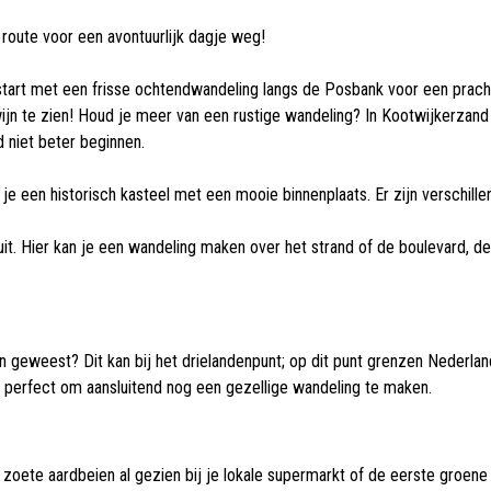
route voor een avontuurlijk dagje weg!
art met een frisse ochtendwandeling langs de Posbank voor een prachtig
jn te zien! Houd je meer van een rustige wandeling? In Kootwijkerzand 
 niet beter beginnen.
 je een historisch kasteel met een mooie binnenplaats. Er zijn verschille
sluit. Hier kan je een wandeling maken over het strand of de boulevard, 
en geweest? Dit kan bij het drielandenpunt; op dit punt grenzen Nederland
r, perfect om aansluitend nog een gezellige wandeling te maken.
 zoete aardbeien al gezien bij je lokale supermarkt of de eerste groene a