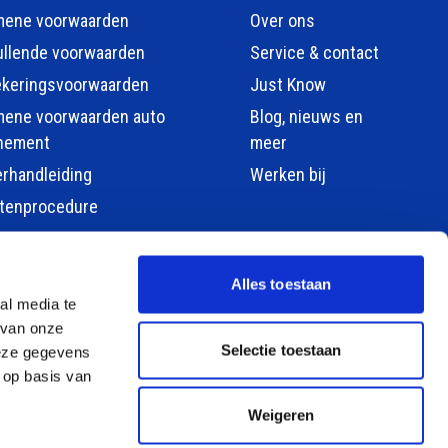
mene voorwaarden
Over ons
llende voorwaarden
Service & contact
ekeringsvoorwaarden
Just Know
mene voorwaarden auto
Blog, nieuws en
nement
meer
erhandleiding
Werken bij
htenprocedure
Alles toestaan
al media te
 van onze
Selectie toestaan
deze gegevens
 op basis van
Weigeren