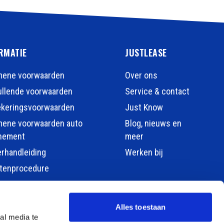
RMATIE
JUSTLEASE
mene voorwaarden
Over ons
llende voorwaarden
Service & contact
ekeringsvoorwaarden
Just Know
mene voorwaarden auto
Blog, nieuws en
nement
meer
erhandleiding
Werken bij
htenprocedure
Alles toestaan
al media te