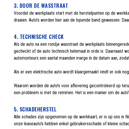
3. DOOR DE WASSTRAAT
Voordat de werkplaats start met de herstelpunten op de werkkaa
draaien. Auto’s worden hier aan de lopende band gewassen. Daarna
4. TECHNISCHE CHECK
Als de auto na een rondje wasstraat de werkplaats binnengerede
gecheckt of de auto technisch helemaal in orde is. Daarnaast 
automonteurs een aantal maanden marge in de datum aan, zodat 
Als er een elektrische auto wordt klaargemaakt vindt er ook no
Waarom worden de auto's voor aflevering gecontroleerd op teru
een probleem is met de remmen. Het is een manier om de auto's t
5. SCHADEHERSTEL
Alle schades zijn opgenomen op de werkkaart, er is op ons in Ni
onze leaseauto's hebben enkel gebruikersschade of kleine schad