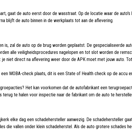
rt, gaat de auto eerst door de wasstraat. Op de locatie waar de auto'
 blijft de auto binnen in de werkplaats tot aan de aflevering.
n is, zal de auto op de brug worden geplaatst. De gespecialiseerde auto
worden alle veiligheidsprocedures nagelopen en tot slot worden de rem
je niet direct na aflevering weer door de APK moet met jouw auto. Tot
g een MOBA-check plaats, dit is een State of Health check op de accu en
groepacties? Het kan voorkomen dat de autofabrikant een terugroepact
erug te halen voor inspectie naar de fabrikant om de auto te herstellen
jkerk elke dag een schadehersteller aanwezig. De schadehersteller gaat 
es die vallen onder klein schadeherstel. Als de auto grotere schades he