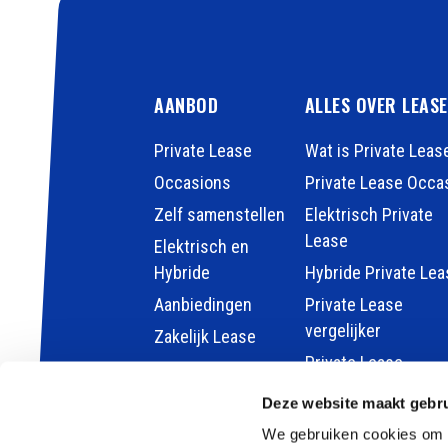
AANBOD
ALLES OVER LEAS
Private Lease
Wat is Private Leas
Occasions
Private Lease Occa
Zelf samenstellen
Elektrisch Private
Lease
Elektrisch en
Hybride
Hybride Private Lea
Aanbiedingen
Private Lease
vergelijker
Zakelijk Lease
Private Lease
berekenen
Deze website maakt gebru
Kleine elektrische 
We gebruiken cookies om c