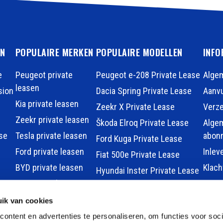
EN
POPULAIRE MERKEN
POPULAIRE MODELLEN
INFO
e
Peugeot private
Peugeot e-208 Private Lease
Alge
leasen
sion
Dacia Spring Private Lease
Aanvu
Kia private leasen
Zeekr X Private Lease
Verz
Zeekr private leasen
Škoda Elroq Private Lease
Alge
se
Tesla private leasen
abon
Ford Kuga Private Lease
Ford private leasen
Inlev
Fiat 500e Private Lease
BYD private leasen
Klac
Hyundai Inster Private Lease
MG private leasen
Hyundai KONA Private Lease
smart private leasen
ik van cookies
Renault 5 Private Lease
auto
Renault private leasen
ontent en advertenties te personaliseren, om functies voor soci
MG MG4 Electric Private