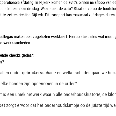
perationele afdeling. In Nijkerk komen de auto’s binnen na afloop van 
ationele team aan de slag. Waar staat de auto? Staat deze op de hoofdlo
e zetten richting Nijkerk. Dit transport kan maximaal vijf dagen duren.
e collega’s maken een zogeheten werkkaart. Hierop staat alles wat moet
alle werkzaamheden.
lgende checks gedaan:
en?
allen onder gebruikersschade en welke schades gaan we hers
elke banden zijn opgenomen in de order?
 is een uniek netwerk waarin alle onderhoudshistorie, de kilom
et zorgt ervoor dat het onderhoudslampje op de juiste tijd we