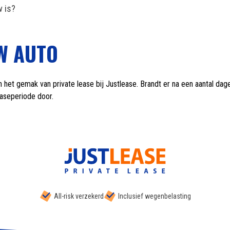
 is?
W AUTO
 het gemak van private lease bij Justlease. Brandt er na een aantal da
easeperiode door.
All-risk verzekerd
Inclusief wegenbelasting