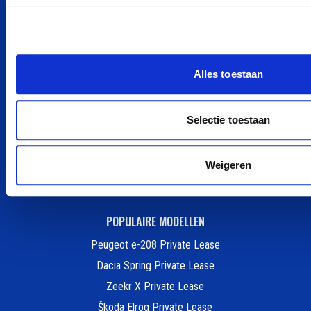
Tesla private leasen
Ford private leasen
BYD private leasen
Alles toestaan
MG private leasen
smart private leasen
Renault private leasen
Selectie toestaan
Hyundai private leasen
Nissan private leasen
Weigeren
Alle merken
POPULAIRE MODELLEN
Peugeot e-208 Private Lease
Dacia Spring Private Lease
Zeekr X Private Lease
Škoda Elroq Private Lease