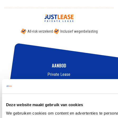
All-risk verzekerd
Inclusief wegenbelasting
AANBOD
Private Lease
Occasions
Zelf samenstellen
Elektrisch en Hybride
Deze website maakt gebruik van cookies
Aanbiedingen
We gebruiken cookies om content en advertenties te persona
Zakelijk Lease