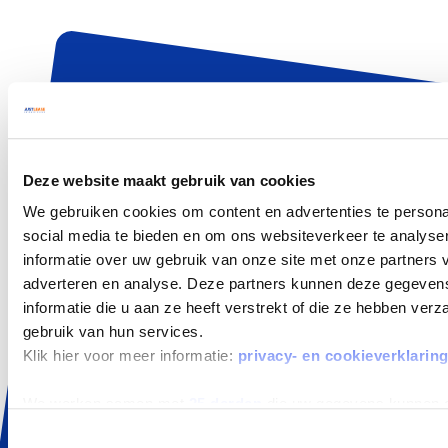
AANBOD
Private Lease
Occasions
Deze website maakt gebruik van cookies
Zelf samenstellen
We gebruiken cookies om content en advertenties te persona
social media te bieden en om ons websiteverkeer te analyse
Elektrisch en Hybride
informatie over uw gebruik van onze site met onze partners 
Aanbiedingen
adverteren en analyse. Deze partners kunnen deze gegeve
Zakelijk Lease
informatie die u aan ze heeft verstrekt of die ze hebben ver
gebruik van hun services.
ALLES OVER LEASEN
Klik hier voor meer informatie:
privacy- en cookieverklarin
Wat is Private Lease
We werken samen met
25 derden
die uw gegevens kunnen 
Private Lease Occasion
Toestemmingsselectie