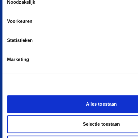
Elektrisch Private Lease
Noodzakelijk
Hybride Private Lease
Private Lease vergelijker
Voorkeuren
Private Lease berekenen
Kleine elektrische auto
Statistieken
Goedkoop auto leasen
Marketing
POPULAIRE MERKEN
Peugeot private leasen
Kia private leasen
Zeekr private leasen
Tesla private leasen
Alles toestaan
Ford private leasen
BYD private leasen
Selectie toestaan
MG private leasen